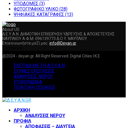
ΥΠΟΔΟΜΕΣ
(3)
ΦΩΤΟΓΡΑΦΙΚΟ ΥΛΙΚΟ
(28)
ΨΗΦΙΑΚΕΣ ΚΑΤΑΓΡΑΦΕΣ
(13)
About US
Δ.Ε.Υ.Α.Ν. ΔΗΜΟΤΙΚΗ ΕΠΙΧΕΙΡΗΣΗ ΥΔΡΕΥΣΗΣ & ΑΠΟΧΕΤΕΥΣΗΣ
ΝΑΥΠΛΙΟΥ Α.Φ.Μ. 096139773 Δ.Ο.Υ. ΝΑΥΠΛΙΟΥ
Επικοινωνήστε μαζί μας:
info@Deyan.gr
Follow us
Facebook
Twitter
Instagram
Youtube
@2024 - deyan.gr. All Right Reserved. Digital Cities I.K.E
ΣΧΕΤΙΚΑ ΜΕ ΤΗ Δ.Ε.Υ.Α.Ν
ΣΥΧΝΕΣ ΕΡΩΤΗΣΕΙΣ
ΑΝΑΛΥΣΕΙΣ ΝΕΡΟΥ
ΕΠΙΚΟΙΝΩΝΙΑ
ΠΟΛΙΤΙΚΗ COOKIES
Facebook
Twitter
Instagram
Youtube
ΑΡΧΙΚΗ
ΑΝΑΛΥΣΕΙΣ ΝΕΡΟΥ
ΠΡΟΦΙΛ
ΑΠΟΦΑΣΕΙΣ – ΔΙΑΥΓΕΙΑ