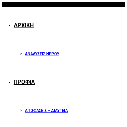
08/08/2026
Facebook
Twitter
Instagram
Youtube
ΑΡΧΙΚΗ
ΑΝΑΛΥΣΕΙΣ ΝΕΡΟΥ
ΠΡΟΦΙΛ
ΑΠΟΦΑΣΕΙΣ – ΔΙΑΥΓΕΙΑ