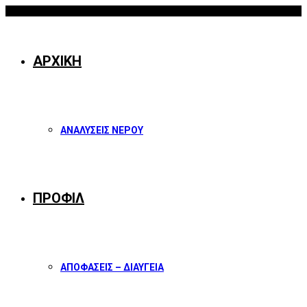
06/08/2026
Facebook
Twitter
Instagram
Youtube
ΑΡΧΙΚΗ
ΑΝΑΛΥΣΕΙΣ ΝΕΡΟΥ
ΠΡΟΦΙΛ
ΑΠΟΦΑΣΕΙΣ – ΔΙΑΥΓΕΙΑ