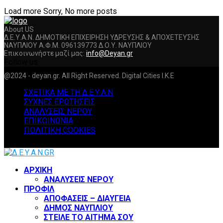
Load more
Sorry, No more posts
About US
Δ.Ε.Υ.Α.Ν. ΔΗΜΟΤΙΚΗ ΕΠΙΧΕΙΡΗΣΗ ΥΔΡΕΥΣΗΣ & ΑΠΟΧΕΤΕΥΣΗΣ
ΝΑΥΠΛΙΟΥ Α.Φ.Μ. 096139773 Δ.Ο.Υ. ΝΑΥΠΛΙΟΥ
Επικοινωνήστε μαζί μας:
info@Deyan.gr
Follow us
Facebook
Twitter
Instagram
Youtube
@2024 - deyan.gr. All Right Reserved. Digital Cities I.K.E
ΣΧΕΤΙΚΑ ΜΕ ΤΗ Δ.Ε.Υ.Α.Ν
ΣΥΧΝΕΣ ΕΡΩΤΗΣΕΙΣ
ΑΝΑΛΥΣΕΙΣ ΝΕΡΟΥ
ΕΠΙΚΟΙΝΩΝΙΑ
ΠΟΛΙΤΙΚΗ COOKIES
Facebook
Twitter
Instagram
Youtube
ΑΡΧΙΚΗ
ΑΝΑΛΥΣΕΙΣ ΝΕΡΟΥ
ΠΡΟΦΙΛ
ΑΠΟΦΑΣΕΙΣ – ΔΙΑΥΓΕΙΑ
ΔΗΜΟΣ ΝΑΥΠΛΙΟΥ
ΣΤΕΙΛΕ ΤΟ ΑΙΤΗΜΑ ΣΟΥ