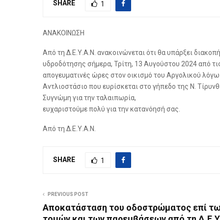
SHARE
1
ΑΝΑΚΟΙΝΩΣΗ
Από τη Δ.Ε.Υ.Α.Ν. ανακοινώνεται ότι θα υπάρξει διακοπ
υδροδότησης σήμερα, Τρίτη, 13 Αυγούστου 2024 από τι
απογευματινές ώρες στον οικισμό του Αργολικού λόγω
Αντλιοστάσιο που ευρίσκεται στο γήπεδο της Ν. Τίρυνθ
Συγνώμη για την ταλαιπωρία,
ευχαριστούμε πολύ για την κατανόησή σας.
Από τη Δ.Ε.Υ.Α.Ν.
SHARE
1
PREVIOUS POST
Αποκατάσταση του οδοστρώματος επί τ
τομών και των παρεμβάσεων από τη Δ.Ε.Υ