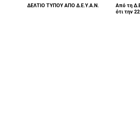
ΔΕΛΤΙΟ ΤΥΠΟΥ ΑΠΟ Δ.Ε.Υ.Α.Ν.
Από τη Δ.
ότι την 2