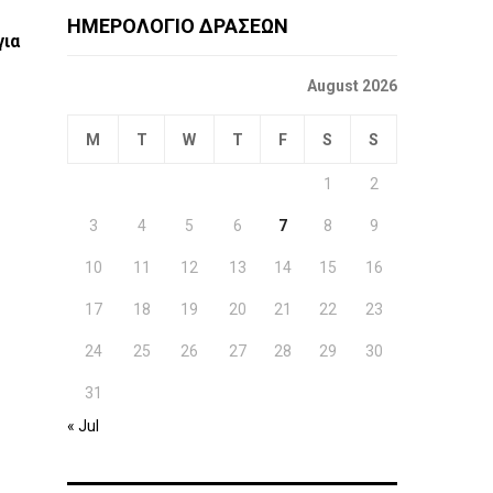
ΗΜΕΡΟΛΟΓΙΟ ΔΡΑΣΕΩΝ
για
August 2026
M
T
W
T
F
S
S
1
2
3
4
5
6
7
8
9
10
11
12
13
14
15
16
17
18
19
20
21
22
23
24
25
26
27
28
29
30
31
« Jul