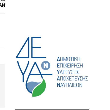
C
ΑΝ
H