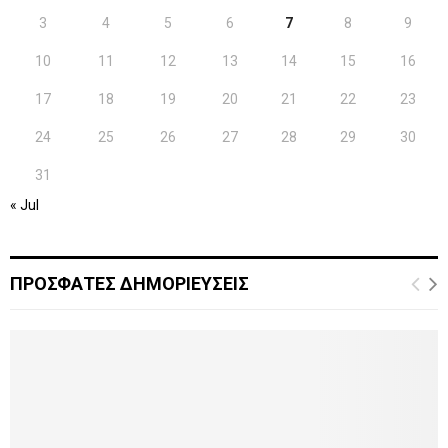
3
4
5
6
7
8
9
10
11
12
13
14
15
16
17
18
19
20
21
22
23
24
25
26
27
28
29
30
31
« Jul
ΠΡΟΣΦΑΤΕΣ ΔΗΜΟΡΙΕΥΣΕΙΣ