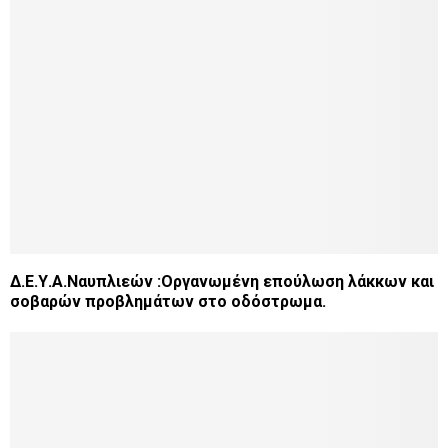
Δ.Ε.Υ.Α.Ναυπλιεών :Oργανωμένη επούλωση λάκκων και
σοβαρών προβλημάτων στο οδόστρωμα.