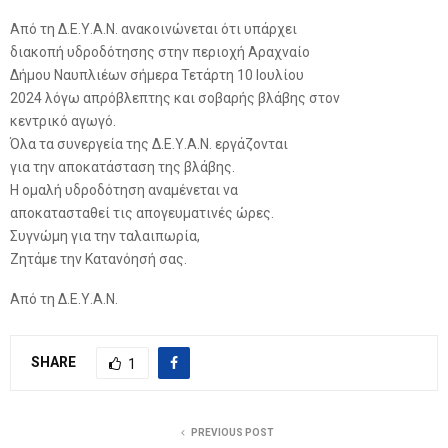
Από τη Δ.Ε.Υ.Α.Ν. ανακοινώνεται ότι υπάρχει
διακοπή υδροδότησης στην περιοχή Αραχναίο
Δήμου Ναυπλιέων σήμερα Τετάρτη 10 Ιουλίου
2024 λόγω απρόβλεπτης και σοβαρής βλάβης στον
κεντρικό αγωγό.
Όλα τα συνεργεία της Δ.Ε.Υ.Α.Ν. εργάζονται
για την αποκατάσταση της βλάβης.
Η ομαλή υδροδότηση αναμένεται να
αποκατασταθεί τις απογευματινές ώρες.
Συγνώμη για την ταλαιπωρία,
Ζητάμε την Κατανόησή σας.
Από τη Δ.Ε.Υ.Α.Ν.
SHARE
1
PREVIOUS POST