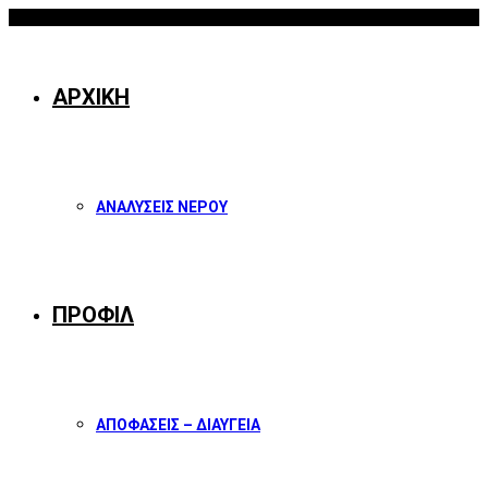
08/08/2026
Facebook
Twitter
Instagram
Youtube
ΑΡΧΙΚΗ
ΑΝΑΛΥΣΕΙΣ ΝΕΡΟΥ
ΠΡΟΦΙΛ
ΑΠΟΦΑΣΕΙΣ – ΔΙΑΥΓΕΙΑ