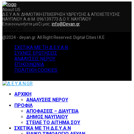
About US
Δ.Ε.Υ.Α.Ν. ΔΗΜΟΤΙΚΗ ΕΠΙΧΕΙΡΗΣΗ ΥΔΡΕΥΣΗΣ & ΑΠΟΧΕΤΕΥΣΗΣ
ΝΑΥΠΛΙΟΥ Α.Φ.Μ. 096139773 Δ.Ο.Υ. ΝΑΥΠΛΙΟΥ
Επικοινωνήστε μαζί μας:
info@Deyan.gr
Follow us
Facebook
Twitter
Instagram
Youtube
@2024 - deyan.gr. All Right Reserved. Digital Cities I.K.E
ΣΧΕΤΙΚΑ ΜΕ ΤΗ Δ.Ε.Υ.Α.Ν
ΣΥΧΝΕΣ ΕΡΩΤΗΣΕΙΣ
ΑΝΑΛΥΣΕΙΣ ΝΕΡΟΥ
ΕΠΙΚΟΙΝΩΝΙΑ
ΠΟΛΙΤΙΚΗ COOKIES
Facebook
Twitter
Instagram
Youtube
ΑΡΧΙΚΗ
ΑΝΑΛΥΣΕΙΣ ΝΕΡΟΥ
ΠΡΟΦΙΛ
ΑΠΟΦΑΣΕΙΣ – ΔΙΑΥΓΕΙΑ
ΔΗΜΟΣ ΝΑΥΠΛΙΟΥ
ΣΤΕΙΛΕ ΤΟ ΑΙΤΗΜΑ ΣΟΥ
ΣΧΕΤΙΚΑ ΜΕ ΤΗ Δ.Ε.Υ.Α.Ν
ΕΙΔΙΚΟ ΤΙΜΟΛΟΓΙΟ ΔΕΥΑΝ