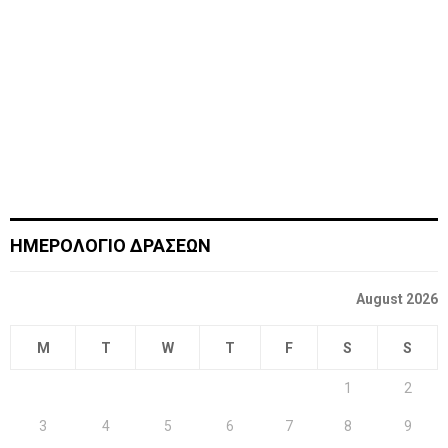
C
H
ΗΜΕΡΟΛΟΓΙΟ ΔΡΑΣΕΩΝ
August 2026
M
T
W
T
F
S
S
1
2
3
4
5
6
7
8
9