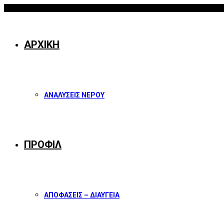
06/08/2026
Facebook
Twitter
Instagram
Youtube
ΑΡΧΙΚΗ
ΑΝΑΛΥΣΕΙΣ ΝΕΡΟΥ
ΠΡΟΦΙΛ
ΑΠΟΦΑΣΕΙΣ – ΔΙΑΥΓΕΙΑ