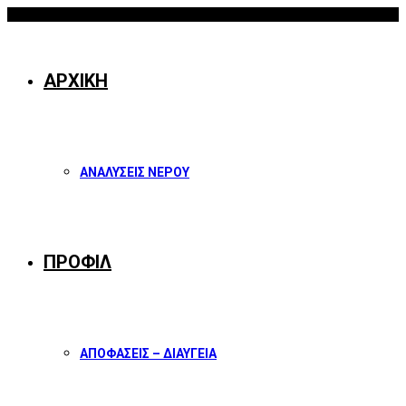
09/08/2026
Facebook
Twitter
Instagram
Youtube
ΑΡΧΙΚΗ
ΑΝΑΛΥΣΕΙΣ ΝΕΡΟΥ
ΠΡΟΦΙΛ
ΑΠΟΦΑΣΕΙΣ – ΔΙΑΥΓΕΙΑ