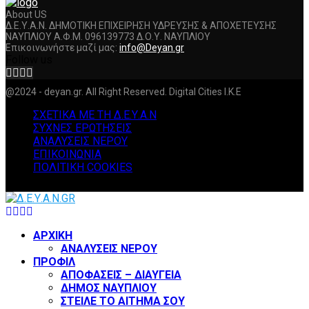
About US
Δ.Ε.Υ.Α.Ν. ΔΗΜΟΤΙΚΗ ΕΠΙΧΕΙΡΗΣΗ ΥΔΡΕΥΣΗΣ & ΑΠΟΧΕΤΕΥΣΗΣ
ΝΑΥΠΛΙΟΥ Α.Φ.Μ. 096139773 Δ.Ο.Υ. ΝΑΥΠΛΙΟΥ
Επικοινωνήστε μαζί μας:
info@Deyan.gr
Follow us
Facebook
Twitter
Instagram
Youtube
@2024 - deyan.gr. All Right Reserved. Digital Cities I.K.E
ΣΧΕΤΙΚΑ ΜΕ ΤΗ Δ.Ε.Υ.Α.Ν
ΣΥΧΝΕΣ ΕΡΩΤΗΣΕΙΣ
ΑΝΑΛΥΣΕΙΣ ΝΕΡΟΥ
ΕΠΙΚΟΙΝΩΝΙΑ
ΠΟΛΙΤΙΚΗ COOKIES
Facebook
Twitter
Instagram
Youtube
ΑΡΧΙΚΗ
ΑΝΑΛΥΣΕΙΣ ΝΕΡΟΥ
ΠΡΟΦΙΛ
ΑΠΟΦΑΣΕΙΣ – ΔΙΑΥΓΕΙΑ
ΔΗΜΟΣ ΝΑΥΠΛΙΟΥ
ΣΤΕΙΛΕ ΤΟ ΑΙΤΗΜΑ ΣΟΥ