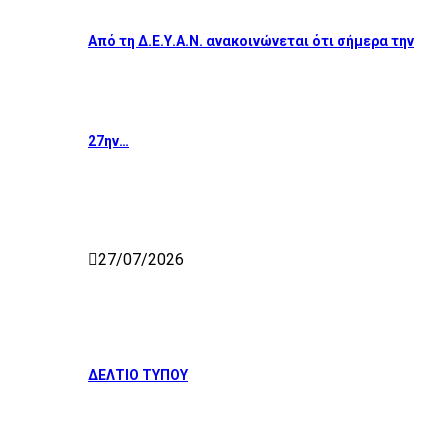
Από τη Δ.Ε.Υ.Α.Ν. ανακοινώνεται ότι σήμερα την
27ην…
27/07/2026
ΔΕΛΤΙΟ ΤΥΠΟΥ