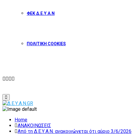
ΦΕΚ Δ.Ε.Υ.Α.Ν
ΠΟΛΙΤΙΚΗ COOKIES
Facebook
Twitter
Instagram
Youtube
Primary
Menu
Home
ΑΝΑΚΟΙΝΩΣΕΙΣ
Από τη Δ.Ε.Υ.Α.Ν. ανακοινώνεται ότι αύριο 3/6/2026