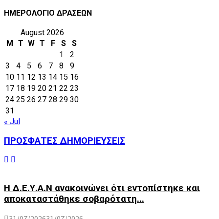
ΗΜΕΡΟΛΟΓΙΟ ΔΡΑΣΕΩΝ
August 2026
M
T
W
T
F
S
S
1
2
3
4
5
6
7
8
9
10
11
12
13
14
15
16
17
18
19
20
21
22
23
24
25
26
27
28
29
30
31
« Jul
ΠΡΟΣΦΑΤΕΣ ΔΗΜΟΡΙΕΥΣΕΙΣ
Η Δ.Ε.Υ.Α.Ν ανακοινώνει ότι εντοπίστηκε και
αποκαταστάθηκε σοβαρότατη...
31/07/2026
31/07/2026