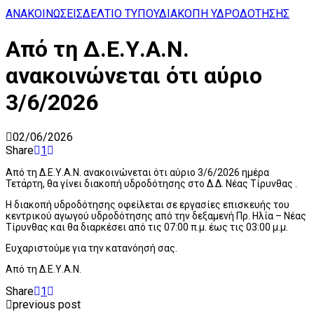
ΑΝΑΚΟΙΝΩΣΕΙΣ
ΔΕΛΤΙΟ ΤΥΠΟΥ
ΔΙΑΚΟΠΗ ΥΔΡΟΔΟΤΗΣΗΣ
Από τη Δ.Ε.Υ.Α.Ν.
ανακοινώνεται ότι αύριο
3/6/2026
02/06/2026
Share
1
Από τη Δ.Ε.Υ.Α.Ν. ανακοινώνεται ότι αύριο 3/6/2026 ημέρα
Τετάρτη, θα γίνει διακοπή υδροδότησης στο Δ.Δ. Νέας Τίρυνθας .
Η διακοπή υδροδότησης οφείλεται σε εργασίες επισκευής του
κεντρικού αγωγού υδροδότησης από την δεξαμενή Πρ. Ηλία – Νέας
Τίρυνθας και θα διαρκέσει από τις 07:00 π.μ. έως τις 03:00 μ.μ.
Ευχαριστούμε για την κατανόησή σας.
Από τη Δ.Ε.Υ.Α.Ν.
Share
1
previous post