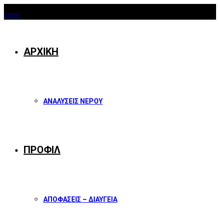
07/08/2026
Facebook
Twitter
Instagram
Youtube
ΑΡΧΙΚΗ
ΑΝΑΛΥΣΕΙΣ ΝΕΡΟΥ
ΠΡΟΦΙΛ
ΑΠΟΦΑΣΕΙΣ – ΔΙΑΥΓΕΙΑ