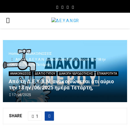
Facebook
Twitter
Instagram
Youtube
PRIMARY
MENU
Home
ΑΝΑΚΟΙΝΩΣΕΙΣ
Από τη Δ.Ε.Υ.Α.Ν. ανακοινώνεται ότι αύριο την 18 ην
/06/2025 ημέρα Τετάρτη,
ΑΝΑΚΟΙΝΩΣΕΙΣ
ΔΕΛΤΙΟ ΤΥΠΟΥ
ΔΙΑΚΟΠΗ ΥΔΡΟΔΟΤΗΣΗΣ
ΕΠΙΚΑΙΡΟΤΗΤΑ
Από τη Δ.Ε.Υ.Α.Ν. ανακοινώνεται ότι αύριο
την 18 ην /06/2025 ημέρα Τετάρτη,
17/06/2025
SHARE
1