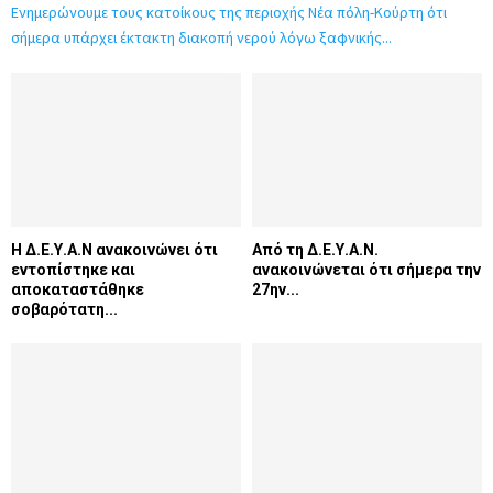
Ενημερώνουμε τους κατοίκους της περιοχής Νέα πόλη-Κούρτη ότι
σήμερα υπάρχει έκτακτη διακοπή νερού λόγω ξαφνικής...
Η Δ.Ε.Υ.Α.Ν ανακοινώνει ότι
Από τη Δ.Ε.Υ.Α.Ν.
εντοπίστηκε και
ανακοινώνεται ότι σήμερα την
αποκαταστάθηκε
27ην...
σοβαρότατη...