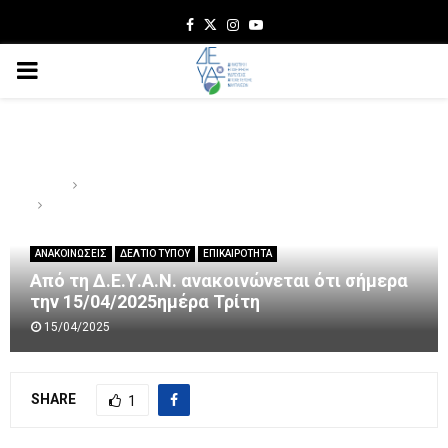
Facebook
Twitter
Instagram
Youtube
PRIMARY
MENU
Home
ΑΝΑΚΟΙΝΩΣΕΙΣ
Από τη Δ.Ε.Υ.Α.Ν. ανακοινώνεται ότι σήμερα την
15/04/2025ημέρα Τρίτη
ΑΝΑΚΟΙΝΩΣΕΙΣ
ΔΕΛΤΙΟ ΤΥΠΟΥ
ΕΠΙΚΑΙΡΟΤΗΤΑ
Από τη Δ.Ε.Υ.Α.Ν. ανακοινώνεται ότι σήμερα
την 15/04/2025ημέρα Τρίτη
15/04/2025
SHARE
1