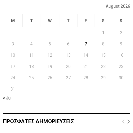
August 2026
M
T
W
T
F
S
S
1
2
3
4
5
6
7
8
9
10
11
12
13
14
15
16
17
18
19
20
21
22
23
24
25
26
27
28
29
30
31
« Jul
ΠΡΟΣΦΑΤΕΣ ΔΗΜΟΡΙΕΥΣΕΙΣ