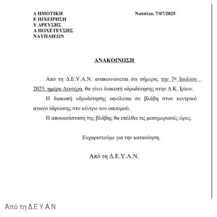
Από τη Δ.Ε.Υ.Α.Ν