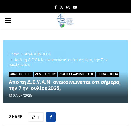
Facebook
Twitter
Instagram
Youtube
PRIMARY
MENU
Home
ΑΝΑΚΟΙΝΩΣΕΙΣ
Από τη Δ.Ε.Υ.Α.Ν. ανακοινώνεται ότι σήμερα, την 7 ην
Ιουλίου2025,
ΑΝΑΚΟΙΝΩΣΕΙΣ
ΔΕΛΤΙΟ ΤΥΠΟΥ
ΔΙΑΚΟΠΗ ΥΔΡΟΔΟΤΗΣΗΣ
ΕΠΙΚΑΙΡΟΤΗΤΑ
Από τη Δ.Ε.Υ.Α.Ν. ανακοινώνεται ότι σήμερα,
την 7 ην Ιουλίου2025,
07/07/2025
SHARE
1