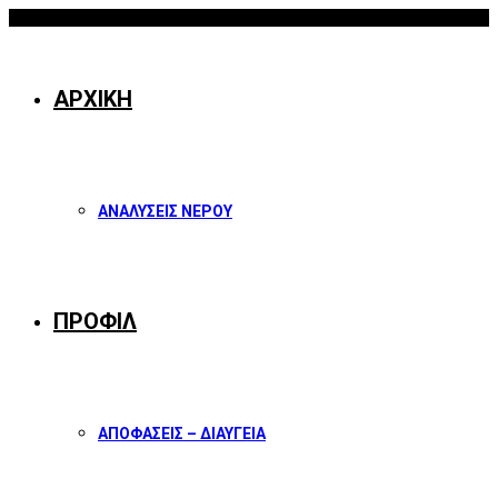
07/08/2026
Facebook
Twitter
Instagram
Youtube
ΑΡΧΙΚΗ
ΑΝΑΛΥΣΕΙΣ ΝΕΡΟΥ
ΠΡΟΦΙΛ
ΑΠΟΦΑΣΕΙΣ – ΔΙΑΥΓΕΙΑ