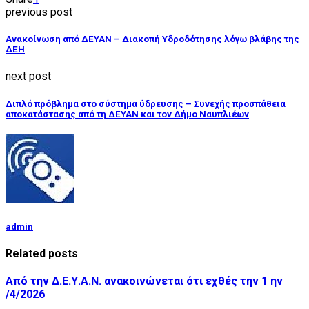
previous post
Ανακοίνωση από ΔΕΥΑΝ – Διακοπή Υδροδότησης λόγω βλάβης της
ΔΕΗ
next post
Διπλό πρόβλημα στο σύστημα ύδρευσης – Συνεχής προσπάθεια
αποκατάστασης από τη ΔΕΥΑΝ και τον Δήμο Ναυπλιέων
admin
Related posts
Από την Δ.Ε.Υ.Α.Ν. ανακοινώνεται ότι εχθές την 1 ην
/4/2026