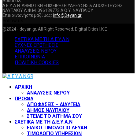
About US
Δ.Ε.Υ.Α.Ν. ΔΗΜΟΤΙΚΗ ΕΠΙΧΕΙΡΗΣΗ ΥΔΡΕΥΣΗΣ & ΑΠΟΧΕΤΕΥΣΗΣ
ΝΑΥΠΛΙΟΥ Α.Φ.Μ. 096139773 Δ.Ο.Υ. ΝΑΥΠΛΙΟΥ
Επικοινωνήστε μαζί μας:
info@Deyan.gr
Follow us
Facebook
Twitter
Instagram
Youtube
@2024 - deyan.gr. All Right Reserved. Digital Cities I.K.E
ΣΧΕΤΙΚΑ ΜΕ ΤΗ Δ.Ε.Υ.Α.Ν
ΣΥΧΝΕΣ ΕΡΩΤΗΣΕΙΣ
ΑΝΑΛΥΣΕΙΣ ΝΕΡΟΥ
ΕΠΙΚΟΙΝΩΝΙΑ
ΠΟΛΙΤΙΚΗ COOKIES
Facebook
Twitter
Instagram
Youtube
ΑΡΧΙΚΗ
ΑΝΑΛΥΣΕΙΣ ΝΕΡΟΥ
ΠΡΟΦΙΛ
ΑΠΟΦΑΣΕΙΣ – ΔΙΑΥΓΕΙΑ
ΔΗΜΟΣ ΝΑΥΠΛΙΟΥ
ΣΤΕΙΛΕ ΤΟ ΑΙΤΗΜΑ ΣΟΥ
ΣΧΕΤΙΚΑ ΜΕ ΤΗ Δ.Ε.Υ.Α.Ν
ΕΙΔΙΚΟ ΤΙΜΟΛΟΓΙΟ ΔΕΥΑΝ
ΤΙΜΟΛΟΓΙΟ ΥΠΗΡΕΣΙΩΝ