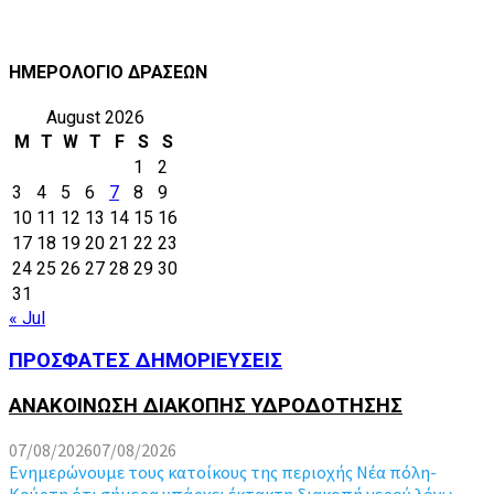
ΗΜΕΡΟΛΟΓΙΟ ΔΡΑΣΕΩΝ
August 2026
M
T
W
T
F
S
S
1
2
3
4
5
6
7
8
9
10
11
12
13
14
15
16
17
18
19
20
21
22
23
24
25
26
27
28
29
30
31
« Jul
ΠΡΟΣΦΑΤΕΣ ΔΗΜΟΡΙΕΥΣΕΙΣ
ΑΝΑΚΟΙΝΩΣΗ ΔΙΑΚΟΠΗΣ ΥΔΡΟΔΟΤΗΣΗΣ
07/08/2026
07/08/2026
Ενημερώνουμε τους κατοίκους της περιοχής Νέα πόλη-
Κούρτη ότι σήμερα υπάρχει έκτακτη διακοπή νερού λόγω