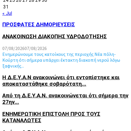
24
25
26
27
28
29
30
31
« Jul
ΠΡΟΣΦΑΤΕΣ ΔΗΜΟΡΙΕΥΣΕΙΣ
ΑΝΑΚΟΙΝΩΣΗ ΔΙΑΚΟΠΗΣ ΥΔΡΟΔΟΤΗΣΗΣ
07/08/2026
07/08/2026
Ενημερώνουμε τους κατοίκους της περιοχής Νέα πόλη-
Κούρτη ότι σήμερα υπάρχει έκτακτη διακοπή νερού λόγω
ξαφνικής...
Η Δ.Ε.Υ.Α.Ν ανακοινώνει ότι εντοπίστηκε και
αποκαταστάθηκε σοβαρότατη...
Από τη Δ.Ε.Υ.Α.Ν. ανακοινώνεται ότι σήμερα την
27ην...
ΕΝΗΜΕΡΩΤΙΚΗ ΕΠΙΣΤΟΛΗ ΠΡΟΣ ΤΟΥΣ
ΚΑΤΑΝΑΛΩΤΕΣ