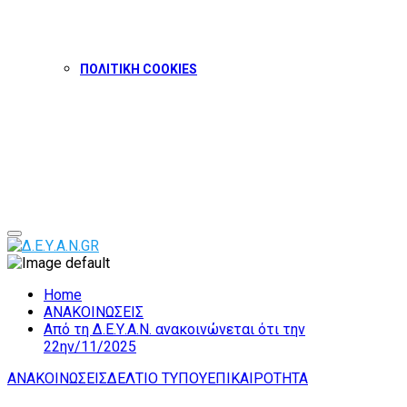
ΠΟΛΙΤΙΚΗ COOKIES
Facebook
Twitter
Instagram
Youtube
Primary
Menu
Home
ΑΝΑΚΟΙΝΩΣΕΙΣ
Από τη Δ.Ε.Υ.Α.Ν. ανακοινώνεται ότι την
22ην/11/2025
ΑΝΑΚΟΙΝΩΣΕΙΣ
ΔΕΛΤΙΟ ΤΥΠΟΥ
ΕΠΙΚΑΙΡΟΤΗΤΑ