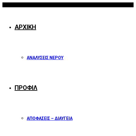
07/08/2026
Facebook
Twitter
Instagram
Youtube
ΑΡΧΙΚΗ
ΑΝΑΛΥΣΕΙΣ ΝΕΡΟΥ
ΠΡΟΦΙΛ
ΑΠΟΦΑΣΕΙΣ – ΔΙΑΥΓΕΙΑ