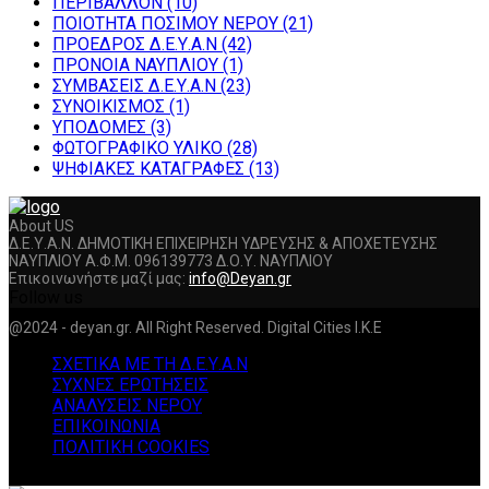
ΠΕΡΙΒΑΛΛΟΝ
(10)
ΠΟΙΟΤΗΤΑ ΠΟΣΙΜΟΥ ΝΕΡΟΥ
(21)
ΠΡΟΕΔΡΟΣ Δ.Ε.Υ.Α.Ν
(42)
ΠΡΟΝΟΙΑ ΝΑΥΠΛΙΟΥ
(1)
ΣΥΜΒΑΣΕΙΣ Δ.Ε.Υ.Α.Ν
(23)
ΣΥΝΟΙΚΙΣΜΟΣ
(1)
ΥΠΟΔΟΜΕΣ
(3)
ΦΩΤΟΓΡΑΦΙΚΟ ΥΛΙΚΟ
(28)
ΨΗΦΙΑΚΕΣ ΚΑΤΑΓΡΑΦΕΣ
(13)
About US
Δ.Ε.Υ.Α.Ν. ΔΗΜΟΤΙΚΗ ΕΠΙΧΕΙΡΗΣΗ ΥΔΡΕΥΣΗΣ & ΑΠΟΧΕΤΕΥΣΗΣ
ΝΑΥΠΛΙΟΥ Α.Φ.Μ. 096139773 Δ.Ο.Υ. ΝΑΥΠΛΙΟΥ
Επικοινωνήστε μαζί μας:
info@Deyan.gr
Follow us
Facebook
Twitter
Instagram
Youtube
@2024 - deyan.gr. All Right Reserved. Digital Cities I.K.E
ΣΧΕΤΙΚΑ ΜΕ ΤΗ Δ.Ε.Υ.Α.Ν
ΣΥΧΝΕΣ ΕΡΩΤΗΣΕΙΣ
ΑΝΑΛΥΣΕΙΣ ΝΕΡΟΥ
ΕΠΙΚΟΙΝΩΝΙΑ
ΠΟΛΙΤΙΚΗ COOKIES