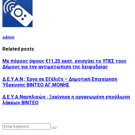
admin
Related posts
Με πόρους ύψους €11,25 εκατ. ενισχύει το ΥΠΕΣ τους
Δήμους για την αντιμετώπιση της λειψυδρίας
Δ.Ε.Υ.Α.Ν : Έργα σε Εξέλιξη – Δημοτική Επιχείρηση
Ύδρευσης ΒΙΝΤΕΟ ΑΓ.ΜΟΝΗΣ
Δ.Ε.Υ.Α.Ναυπλιεών : Ξεκίνησε η οργανωμένη επούλωση
λάκκων ΒΙΝΤΕΟ
Search
Search
for: