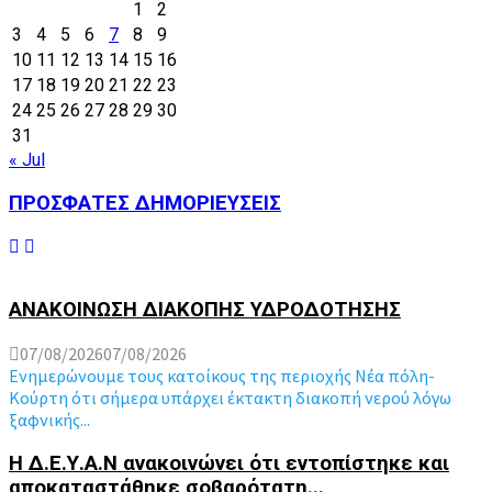
1
2
3
4
5
6
7
8
9
10
11
12
13
14
15
16
17
18
19
20
21
22
23
24
25
26
27
28
29
30
31
« Jul
ΠΡΟΣΦΑΤΕΣ ΔΗΜΟΡΙΕΥΣΕΙΣ
ΑΝΑΚΟΙΝΩΣΗ ΔΙΑΚΟΠΗΣ ΥΔΡΟΔΟΤΗΣΗΣ
07/08/2026
07/08/2026
Ενημερώνουμε τους κατοίκους της περιοχής Νέα πόλη-
Κούρτη ότι σήμερα υπάρχει έκτακτη διακοπή νερού λόγω
ξαφνικής...
Η Δ.Ε.Υ.Α.Ν ανακοινώνει ότι εντοπίστηκε και
αποκαταστάθηκε σοβαρότατη...