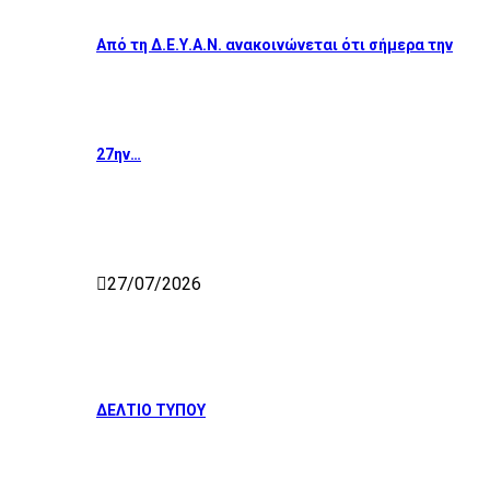
Από τη Δ.Ε.Υ.Α.Ν. ανακοινώνεται ότι σήμερα την
27ην…
27/07/2026
ΔΕΛΤΙΟ ΤΥΠΟΥ