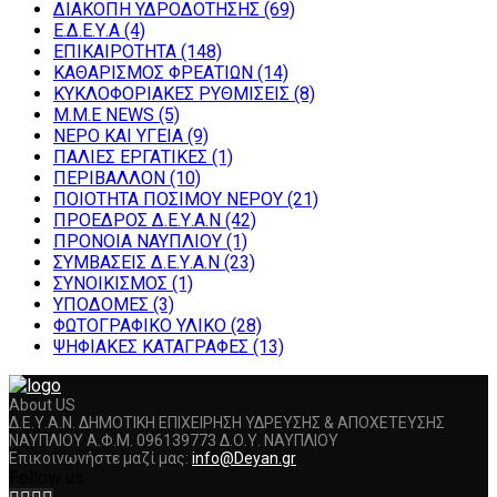
ΔΙΑΚΟΠΗ ΥΔΡΟΔΟΤΗΣΗΣ
(69)
Ε.Δ.Ε.Υ.Α
(4)
ΕΠΙΚΑΙΡΟΤΗΤΑ
(148)
ΚΑΘΑΡΙΣΜΟΣ ΦΡΕΑΤΙΩΝ
(14)
ΚΥΚΛΟΦΟΡΙΑΚΕΣ ΡΥΘΜΙΣΕΙΣ
(8)
Μ.Μ.Ε NEWS
(5)
ΝΕΡΟ ΚΑΙ ΥΓΕΙΑ
(9)
ΠΑΛΙΕΣ ΕΡΓΑΤΙΚΕΣ
(1)
ΠΕΡΙΒΑΛΛΟΝ
(10)
ΠΟΙΟΤΗΤΑ ΠΟΣΙΜΟΥ ΝΕΡΟΥ
(21)
ΠΡΟΕΔΡΟΣ Δ.Ε.Υ.Α.Ν
(42)
ΠΡΟΝΟΙΑ ΝΑΥΠΛΙΟΥ
(1)
ΣΥΜΒΑΣΕΙΣ Δ.Ε.Υ.Α.Ν
(23)
ΣΥΝΟΙΚΙΣΜΟΣ
(1)
ΥΠΟΔΟΜΕΣ
(3)
ΦΩΤΟΓΡΑΦΙΚΟ ΥΛΙΚΟ
(28)
ΨΗΦΙΑΚΕΣ ΚΑΤΑΓΡΑΦΕΣ
(13)
About US
Δ.Ε.Υ.Α.Ν. ΔΗΜΟΤΙΚΗ ΕΠΙΧΕΙΡΗΣΗ ΥΔΡΕΥΣΗΣ & ΑΠΟΧΕΤΕΥΣΗΣ
ΝΑΥΠΛΙΟΥ Α.Φ.Μ. 096139773 Δ.Ο.Υ. ΝΑΥΠΛΙΟΥ
Επικοινωνήστε μαζί μας:
info@Deyan.gr
Follow us