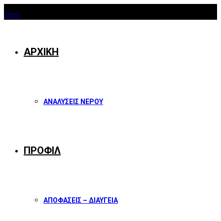
08/08/2026
Facebook
Twitter
Instagram
Youtube
ΑΡΧΙΚΗ
ΑΝΑΛΥΣΕΙΣ ΝΕΡΟΥ
ΠΡΟΦΙΛ
ΑΠΟΦΑΣΕΙΣ – ΔΙΑΥΓΕΙΑ