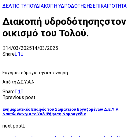
ΔΕΛΤΙΟ ΤΥΠΟΥ
ΔΙΑΚΟΠΗ ΥΔΡΟΔΟΤΗΣΗΣ
ΕΠΙΚΑΙΡΟΤΗΤΑ
Διακοπή υδροδότησηςστον
οικισμό του Τολού.
14/03/2025
14/03/2025
Share
1
Ευχαριστούμε για την κατανόηση .
Από τη Δ.Ε.Υ.Α.Ν.
Share
1
previous post
Ενημερωτικές Επαφές του Σωματείου Εργαζομένων Δ.Ε.Υ.Α.
Ναυπλιέων για το Υπό Ψήφιση Νομοσχέδιο
next post