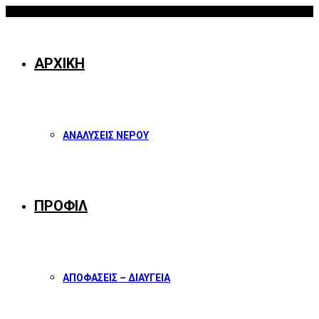
07/08/2026
Facebook
Twitter
Instagram
Youtube
ΑΡΧΙΚΗ
ΑΝΑΛΥΣΕΙΣ ΝΕΡΟΥ
ΠΡΟΦΙΛ
ΑΠΟΦΑΣΕΙΣ – ΔΙΑΥΓΕΙΑ