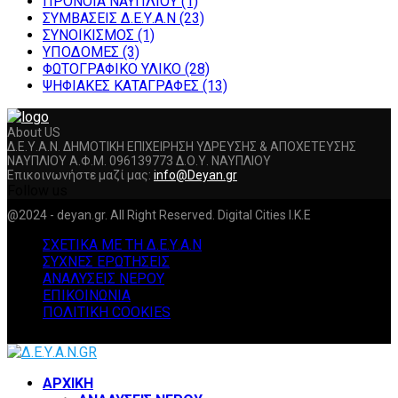
ΠΡΟΝΟΙΑ ΝΑΥΠΛΙΟΥ
(1)
ΣΥΜΒΑΣΕΙΣ Δ.Ε.Υ.Α.Ν
(23)
ΣΥΝΟΙΚΙΣΜΟΣ
(1)
ΥΠΟΔΟΜΕΣ
(3)
ΦΩΤΟΓΡΑΦΙΚΟ ΥΛΙΚΟ
(28)
ΨΗΦΙΑΚΕΣ ΚΑΤΑΓΡΑΦΕΣ
(13)
About US
Δ.Ε.Υ.Α.Ν. ΔΗΜΟΤΙΚΗ ΕΠΙΧΕΙΡΗΣΗ ΥΔΡΕΥΣΗΣ & ΑΠΟΧΕΤΕΥΣΗΣ
ΝΑΥΠΛΙΟΥ Α.Φ.Μ. 096139773 Δ.Ο.Υ. ΝΑΥΠΛΙΟΥ
Επικοινωνήστε μαζί μας:
info@Deyan.gr
Follow us
Facebook
Twitter
Instagram
Youtube
@2024 - deyan.gr. All Right Reserved. Digital Cities I.K.E
ΣΧΕΤΙΚΑ ΜΕ ΤΗ Δ.Ε.Υ.Α.Ν
ΣΥΧΝΕΣ ΕΡΩΤΗΣΕΙΣ
ΑΝΑΛΥΣΕΙΣ ΝΕΡΟΥ
ΕΠΙΚΟΙΝΩΝΙΑ
ΠΟΛΙΤΙΚΗ COOKIES
Facebook
Twitter
Instagram
Youtube
ΑΡΧΙΚΗ