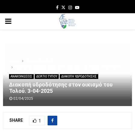
Facebook
Twitter
Instagram
Youtube
PRIMARY
MENU
Home
ΑΝΑΚΟΙΝΩΣΕΙΣ
Διακοπή υδροδότησης στον οικισμό του Τολού. 3-04-2025
ΑΝΑΚΟΙΝΩΣΕΙΣ
ΔΕΛΤΙΟ ΤΥΠΟΥ
ΔΙΑΚΟΠΗ ΥΔΡΟΔΟΤΗΣΗΣ
Διακοπή υδροδότησης στον οικισμό του
Τολού. 3-04-2025
02/04/2025
SHARE
1