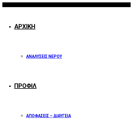
07/08/2026
Facebook
Twitter
Instagram
Youtube
ΑΡΧΙΚΗ
ΑΝΑΛΥΣΕΙΣ ΝΕΡΟΥ
ΠΡΟΦΙΛ
ΑΠΟΦΑΣΕΙΣ – ΔΙΑΥΓΕΙΑ