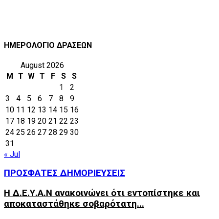
ΗΜΕΡΟΛΟΓΙΟ ΔΡΑΣΕΩΝ
August 2026
M
T
W
T
F
S
S
1
2
3
4
5
6
7
8
9
10
11
12
13
14
15
16
17
18
19
20
21
22
23
24
25
26
27
28
29
30
31
« Jul
ΠΡΟΣΦΑΤΕΣ ΔΗΜΟΡΙΕΥΣΕΙΣ
Η Δ.Ε.Υ.Α.Ν ανακοινώνει ότι εντοπίστηκε και
αποκαταστάθηκε σοβαρότατη...