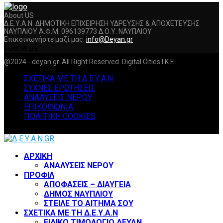
About US
Δ.Ε.Υ.Α.Ν. ΔΗΜΟΤΙΚΗ ΕΠΙΧΕΙΡΗΣΗ ΥΔΡΕΥΣΗΣ & ΑΠΟΧΕΤΕΥΣΗΣ
ΝΑΥΠΛΙΟΥ Α.Φ.Μ. 096139773 Δ.Ο.Υ. ΝΑΥΠΛΙΟΥ
Επικοινωνήστε μαζί μας:
info@Deyan.gr
Follow us
Facebook
Twitter
Instagram
Youtube
@2024 - deyan.gr. All Right Reserved. Digital Cities I.K.E
ΣΧΕΤΙΚΑ ΜΕ ΤΗ Δ.Ε.Υ.Α.Ν
ΣΥΧΝΕΣ ΕΡΩΤΗΣΕΙΣ
ΑΝΑΛΥΣΕΙΣ ΝΕΡΟΥ
ΕΠΙΚΟΙΝΩΝΙΑ
ΠΟΛΙΤΙΚΗ COOKIES
Facebook
Twitter
Instagram
Youtube
ΑΡΧΙΚΗ
ΑΝΑΛΥΣΕΙΣ ΝΕΡΟΥ
ΠΡΟΦΙΛ
ΑΠΟΦΑΣΕΙΣ – ΔΙΑΥΓΕΙΑ
ΔΗΜΟΣ ΝΑΥΠΛΙΟΥ
ΣΤΕΙΛΕ ΤΟ ΑΙΤΗΜΑ ΣΟΥ
ΣΧΕΤΙΚΑ ΜΕ ΤΗ Δ.Ε.Υ.Α.Ν
ΕΙΔΙΚΟ ΤΙΜΟΛΟΓΙΟ ΔΕΥΑΝ