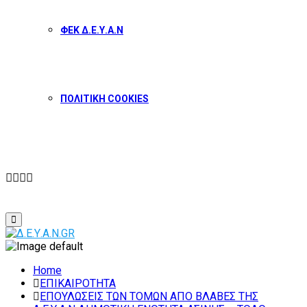
ΦΕΚ Δ.Ε.Υ.Α.Ν
ΠΟΛΙΤΙΚΗ COOKIES
Facebook
Twitter
Instagram
Youtube
Primary
Menu
Home
ΕΠΙΚΑΙΡΟΤΗΤΑ
ΕΠΟΥΛΩΣΕΙΣ ΤΩΝ ΤΟΜΩΝ ΑΠΟ ΒΛΑΒΕΣ ΤΗΣ