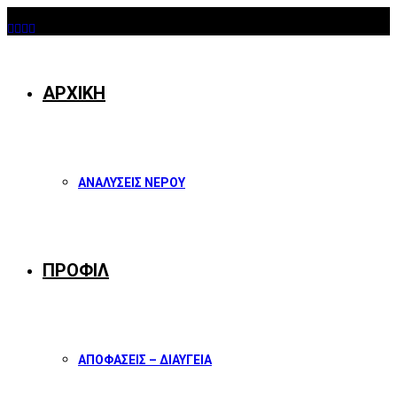
08/08/2026
Facebook
Twitter
Instagram
Youtube
ΑΡΧΙΚΗ
ΑΝΑΛΥΣΕΙΣ ΝΕΡΟΥ
ΠΡΟΦΙΛ
ΑΠΟΦΑΣΕΙΣ – ΔΙΑΥΓΕΙΑ