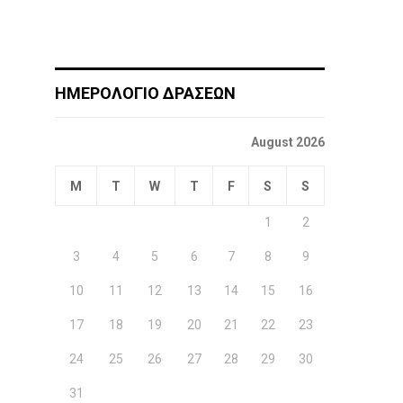
ΗΜΕΡΟΛΟΓΙΟ ΔΡΑΣΕΩΝ
August 2026
M
T
W
T
F
S
S
1
2
3
4
5
6
7
8
9
10
11
12
13
14
15
16
17
18
19
20
21
22
23
24
25
26
27
28
29
30
31