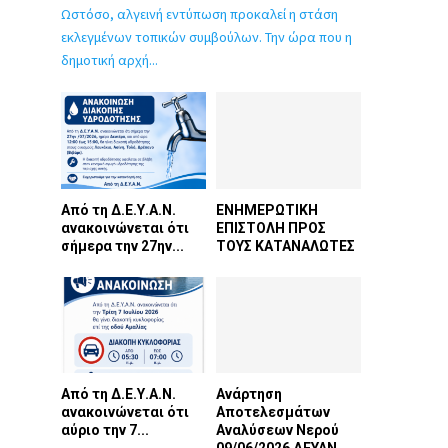
Ωστόσο, αλγεινή εντύπωση προκαλεί η στάση
εκλεγμένων τοπικών συμβούλων. Την ώρα που η
δημοτική αρχή...
Από τη Δ.Ε.Υ.Α.Ν.
ΕΝΗΜΕΡΩΤΙΚΗ
ανακοινώνεται ότι
ΕΠΙΣΤΟΛΗ ΠΡΟΣ
σήμερα την 27ην...
ΤΟΥΣ ΚΑΤΑΝΑΛΩΤΕΣ
Από τη Δ.Ε.Υ.Α.Ν.
Ανάρτηση
ανακοινώνεται ότι
Αποτελεσμάτων
αύριο την 7...
Αναλύσεων Νερού