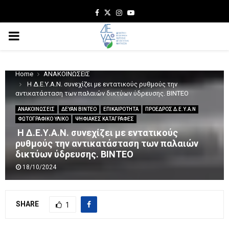
Facebook
Twitter
Instagram
Youtube
PRIMARY
MENU
Home
ΑΝΑΚΟΙΝΩΣΕΙΣ
Η Δ.Ε.Υ.Α.Ν. συνεχίζει με εντατικούς ρυθμούς την
αντικατάσταση των παλαιών δικτύων ύδρευσης. ΒΙΝΤΕΟ
ΑΝΑΚΟΙΝΩΣΕΙΣ
ΔΕΥΑΝ ΒΙΝΤΕΟ
ΕΠΙΚΑΙΡΟΤΗΤΑ
ΠΡΟΕΔΡΟΣ Δ.Ε.Υ.Α.Ν
ΦΩΤΟΓΡΑΦΙΚΟ ΥΛΙΚΟ
ΨΗΦΙΑΚΕΣ ΚΑΤΑΓΡΑΦΕΣ
Η Δ.Ε.Υ.Α.Ν. συνεχίζει με εντατικούς
ρυθμούς την αντικατάσταση των παλαιών
δικτύων ύδρευσης. ΒΙΝΤΕΟ
18/10/2024
SHARE
1