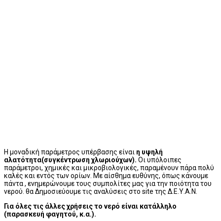
Η μοναδική παράμετρος υπέρβασης είναι
η υψηλή
αλατότητα(συγκέντρωση χλωριούχων).
Οι υπόλοιπες
παράμετροι, χημικές και μικροβιολογικές, παραμένουν πάρα πολύ
καλές και εντός των ορίων. Με αίσθημα ευθύνης, όπως κάνουμε
πάντα , ενημερώνουμε τους συμπολίτες μας για την ποιότητα του
νερού. θα Δημοσιεύουμε τις αναλύσεις στο site της Δ.Ε.Υ.Α.Ν.
Για όλες τις άλλες χρήσεις το νερό είναι κατάλληλο
(παρασκευή φαγητού, κ.α.).