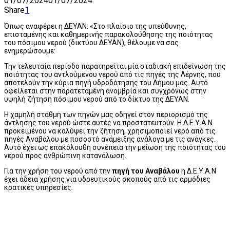
01/07/2024
01/07/2024
Share
1
Όπως αναφέρει η ΔΕΥΑΝ:
«Στο πλαίσιο της υπεύθυνης,
επισταμένης και καθημερινής παρακολούθησης της ποιότητας
του πόσιμου νερού (δικτύου ΔΕΥΑΝ), θέλουμε να σας
ενημερώσουμε:
Την τελευταία περίοδο παρατηρείται μία σταδιακή επιδείνωση της
ποιότητας του αντλούμενου νερού από τις πηγές της Λέρνης, που
αποτελούν την κύρια πηγή υδροδότησης του Δήμου μας. Αυτό
οφείλεται στην παρατεταμένη ανομβρία και συγχρόνως στην
υψηλή ζήτηση πόσιμου νερού από το δίκτυο της ΔΕΥΑΝ.
Η χαμηλή στάθμη των πηγών μας οδηγεί στον περιορισμό της
άντλησης του νερού ώστε αυτές να προστατευτούν. Η Δ.Ε.Υ.Α.Ν.
προκειμένου να καλύψει την ζήτηση, χρησιμοποιεί νερό από τις
πηγές Αναβάλου με ποσοστό ανάμειξης ανάλογα με τις ανάγκες.
Αυτό έχει ως επακόλουθη συνέπεια την μείωση της ποιότητας του
νερού προς ανθρώπινη κατανάλωση.
Για την χρήση του νερού από την
πηγή του Αναβάλου
η Δ.Ε.Υ.Α.Ν
έχει άδεια χρήσης για υδρευτικούς σκοπούς από τις αρμόδιες
κρατικές υπηρεσίες.