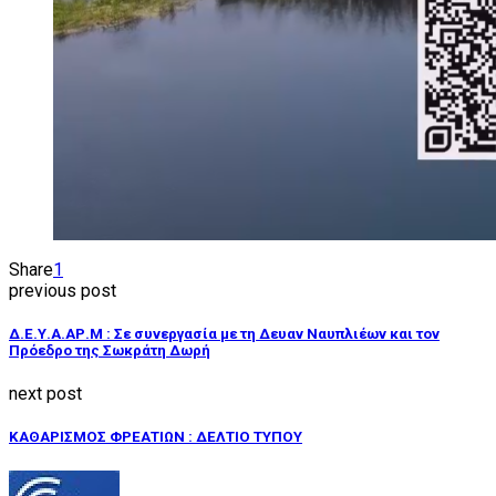
Share
1
previous post
Δ.Ε.Υ.Α.ΑΡ.Μ : Σε συνεργασία με τη Δευαν Ναυπλιέων και τον
Πρόεδρο της Σωκράτη Δωρή
next post
ΚΑΘΑΡΙΣΜΟΣ ΦΡΕΑΤΙΩΝ : ΔΕΛΤΙΟ ΤΥΠΟΥ