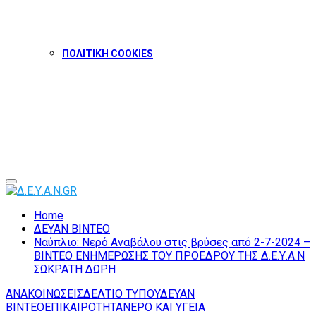
ΠΟΛΙΤΙΚΗ COOKIES
Facebook
Twitter
Instagram
Youtube
Primary
Menu
Home
ΔΕΥΑΝ ΒΙΝΤΕΟ
Ναύπλιο: Νερό Αναβάλου στις βρύσες από 2-7-2024 –
ΒΙΝΤΕΟ ΕΝΗΜΕΡΩΣΗΣ ΤΟΥ ΠΡΟΕΔΡΟΥ ΤΗΣ Δ.Ε.Υ.Α.Ν
ΣΩΚΡΑΤΗ ΔΩΡΗ
ΑΝΑΚΟΙΝΩΣΕΙΣ
ΔΕΛΤΙΟ ΤΥΠΟΥ
ΔΕΥΑΝ
ΒΙΝΤΕΟ
ΕΠΙΚΑΙΡΟΤΗΤΑ
ΝΕΡΟ ΚΑΙ ΥΓΕΙΑ