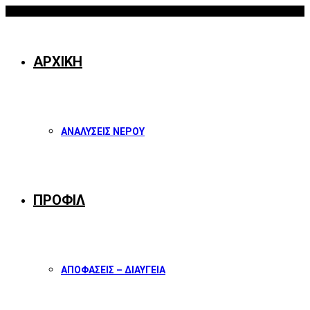
06/08/2026
Facebook
Twitter
Instagram
Youtube
ΑΡΧΙΚΗ
ΑΝΑΛΥΣΕΙΣ ΝΕΡΟΥ
ΠΡΟΦΙΛ
ΑΠΟΦΑΣΕΙΣ – ΔΙΑΥΓΕΙΑ