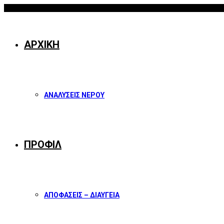
06/08/2026
Facebook
Twitter
Instagram
Youtube
ΑΡΧΙΚΗ
ΑΝΑΛΥΣΕΙΣ ΝΕΡΟΥ
ΠΡΟΦΙΛ
ΑΠΟΦΑΣΕΙΣ – ΔΙΑΥΓΕΙΑ