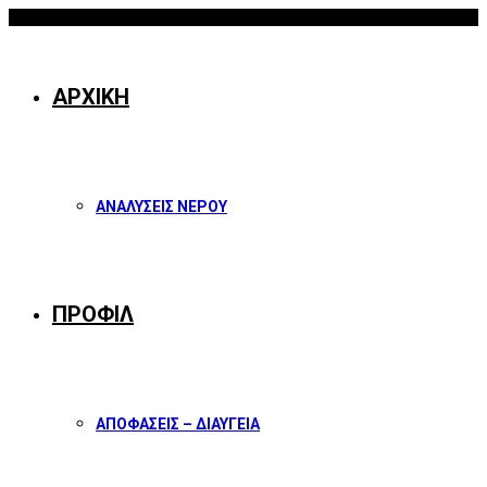
06/08/2026
Facebook
Twitter
Instagram
Youtube
ΑΡΧΙΚΗ
ΑΝΑΛΥΣΕΙΣ ΝΕΡΟΥ
ΠΡΟΦΙΛ
ΑΠΟΦΑΣΕΙΣ – ΔΙΑΥΓΕΙΑ