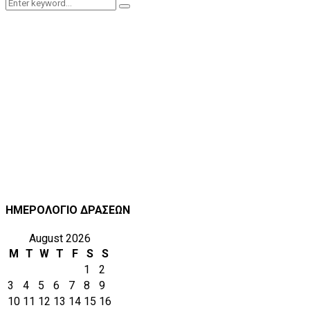
Search
Search
for:
ΗΜΕΡΟΛΟΓΙΟ ΔΡΑΣΕΩΝ
August 2026
M
T
W
T
F
S
S
1
2
3
4
5
6
7
8
9
10
11
12
13
14
15
16