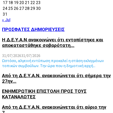
17
18
19
20
21
22
23
24
25
26
27
28
29
30
31
« Jul
ΠΡΟΣΦΑΤΕΣ ΔΗΜΟΡΙΕΥΣΕΙΣ
Η Δ.Ε.Υ.Α.Ν ανακοινώνει ότι εντοπίστηκε και
αποκαταστάθηκε σοβαρότατη...
31/07/2026
31/07/2026
Ωστόσο, αλγεινή εντύπωση προκαλεί η στάση εκλεγμένων
τοπικών συμβούλων. Την ώρα που η δημοτική αρχή...
Από τη Δ.Ε.Υ.Α.Ν. ανακοινώνεται ότι σήμερα την
27ην...
ΕΝΗΜΕΡΩΤΙΚΗ ΕΠΙΣΤΟΛΗ ΠΡΟΣ ΤΟΥΣ
ΚΑΤΑΝΑΛΩΤΕΣ
Από τη Δ.Ε.Υ.Α.Ν. ανακοινώνεται ότι αύριο την
7...