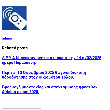
admin
Related posts
Δ.Ε.Υ.Α.Ν. ανακοινώνεται ότι αύριο, την 14 η /02/2025
ημέρα Παρασκευή.
Πέμπτη 10 Οκτωβρίου 2025 θα γίνει διακοπή
υδροδότησης στον οικισμότου Τολού.
Εφαρμογή μυοκτονίας και απεντόμωσης φρεατίων –
Α΄Φάση έτους 2025,