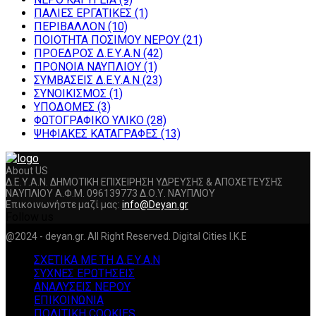
ΠΑΛΙΕΣ ΕΡΓΑΤΙΚΕΣ
(1)
ΠΕΡΙΒΑΛΛΟΝ
(10)
ΠΟΙΟΤΗΤΑ ΠΟΣΙΜΟΥ ΝΕΡΟΥ
(21)
ΠΡΟΕΔΡΟΣ Δ.Ε.Υ.Α.Ν
(42)
ΠΡΟΝΟΙΑ ΝΑΥΠΛΙΟΥ
(1)
ΣΥΜΒΑΣΕΙΣ Δ.Ε.Υ.Α.Ν
(23)
ΣΥΝΟΙΚΙΣΜΟΣ
(1)
ΥΠΟΔΟΜΕΣ
(3)
ΦΩΤΟΓΡΑΦΙΚΟ ΥΛΙΚΟ
(28)
ΨΗΦΙΑΚΕΣ ΚΑΤΑΓΡΑΦΕΣ
(13)
About US
Δ.Ε.Υ.Α.Ν. ΔΗΜΟΤΙΚΗ ΕΠΙΧΕΙΡΗΣΗ ΥΔΡΕΥΣΗΣ & ΑΠΟΧΕΤΕΥΣΗΣ
ΝΑΥΠΛΙΟΥ Α.Φ.Μ. 096139773 Δ.Ο.Υ. ΝΑΥΠΛΙΟΥ
Επικοινωνήστε μαζί μας:
info@Deyan.gr
Follow us
Facebook
Twitter
Instagram
Youtube
@2024 - deyan.gr. All Right Reserved. Digital Cities I.K.E
ΣΧΕΤΙΚΑ ΜΕ ΤΗ Δ.Ε.Υ.Α.Ν
ΣΥΧΝΕΣ ΕΡΩΤΗΣΕΙΣ
ΑΝΑΛΥΣΕΙΣ ΝΕΡΟΥ
ΕΠΙΚΟΙΝΩΝΙΑ
ΠΟΛΙΤΙΚΗ COOKIES