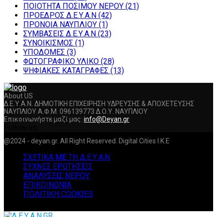
ΠΟΙΟΤΗΤΑ ΠΟΣΙΜΟΥ ΝΕΡΟΥ
(21)
ΠΡΟΕΔΡΟΣ Δ.Ε.Υ.Α.Ν
(42)
ΠΡΟΝΟΙΑ ΝΑΥΠΛΙΟΥ
(1)
ΣΥΜΒΑΣΕΙΣ Δ.Ε.Υ.Α.Ν
(23)
ΣΥΝΟΙΚΙΣΜΟΣ
(1)
ΥΠΟΔΟΜΕΣ
(3)
ΦΩΤΟΓΡΑΦΙΚΟ ΥΛΙΚΟ
(28)
ΨΗΦΙΑΚΕΣ ΚΑΤΑΓΡΑΦΕΣ
(13)
About US
Δ.Ε.Υ.Α.Ν. ΔΗΜΟΤΙΚΗ ΕΠΙΧΕΙΡΗΣΗ ΥΔΡΕΥΣΗΣ & ΑΠΟΧΕΤΕΥΣΗΣ
ΝΑΥΠΛΙΟΥ Α.Φ.Μ. 096139773 Δ.Ο.Υ. ΝΑΥΠΛΙΟΥ
Επικοινωνήστε μαζί μας:
info@Deyan.gr
Follow us
Facebook
Twitter
Instagram
Youtube
@2024 - deyan.gr. All Right Reserved. Digital Cities I.K.E
ΣΧΕΤΙΚΑ ΜΕ ΤΗ Δ.Ε.Υ.Α.Ν
ΣΥΧΝΕΣ ΕΡΩΤΗΣΕΙΣ
ΑΝΑΛΥΣΕΙΣ ΝΕΡΟΥ
ΕΠΙΚΟΙΝΩΝΙΑ
ΠΟΛΙΤΙΚΗ COOKIES