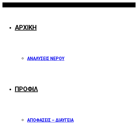
10/08/2026
Facebook
Twitter
Instagram
Youtube
ΑΡΧΙΚΗ
ΑΝΑΛΥΣΕΙΣ ΝΕΡΟΥ
ΠΡΟΦΙΛ
ΑΠΟΦΑΣΕΙΣ – ΔΙΑΥΓΕΙΑ