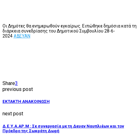
Οι Δημότες θα ενημερωθούν εγκαίρως. Ειπώθηκε δημόσια κατά τη
διάρκεια συνεδρίασης του Δημοτικού Συμβουλίου 28-6-
2024
#ΔΕΥΑΝ
Share
3
previous post
ΕΚΤΑΚΤΗ ΑΝΑΚΟΙΝΩΣΗ
next post
Δ.Ε.Υ.Α.ΑΡ.Μ : Σε συνεργασία με τη Δευαν Ναυπλιέων και τον
Πρόεδρο της Σωκράτη Δωρή