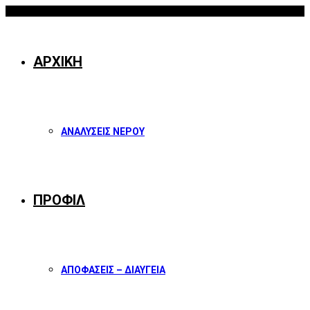
07/08/2026
Facebook
Twitter
Instagram
Youtube
ΑΡΧΙΚΗ
ΑΝΑΛΥΣΕΙΣ ΝΕΡΟΥ
ΠΡΟΦΙΛ
ΑΠΟΦΑΣΕΙΣ – ΔΙΑΥΓΕΙΑ