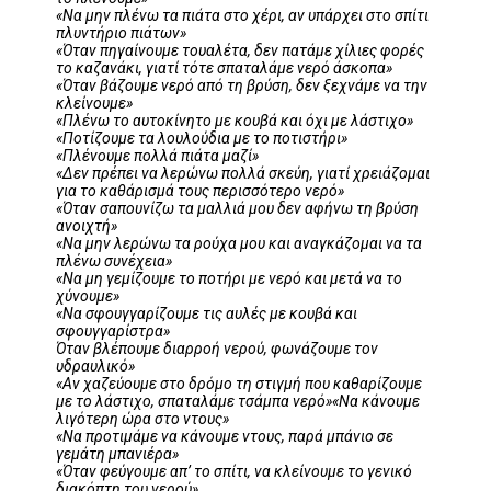
«Να μην πλένω τα πιάτα στο χέρι, αν υπάρχει στο σπίτι
πλυντήριο πιάτων»
«Όταν πηγαίνουμε τουαλέτα, δεν πατάμε χίλιες φορές
το καζανάκι, γιατί τότε σπαταλάμε νερό άσκοπα»
«Όταν βάζουμε νερό από τη βρύση, δεν ξεχνάμε να την
κλείνουμε»
«Πλένω το αυτοκίνητο με κουβά και όχι με λάστιχο»
«Ποτίζουμε τα λουλούδια με το ποτιστήρι»
«Πλένουμε πολλά πιάτα μαζί»
«Δεν πρέπει να λερώνω πολλά σκεύη, γιατί χρειάζομαι
για το καθάρισμά τους περισσότερο νερό»
«Όταν σαπουνίζω τα μαλλιά μου δεν αφήνω τη βρύση
ανοιχτή»
«Να μην λερώνω τα ρούχα μου και αναγκάζομαι να τα
πλένω συνέχεια»
«Να μη γεμίζουμε το ποτήρι με νερό και μετά να το
χύνουμε»
«Να σφουγγαρίζουμε τις αυλές με κουβά και
σφουγγαρίστρα»
Όταν βλέπουμε διαρροή νερού, φωνάζουμε τον
υδραυλικό»
«Αν χαζεύουμε στο δρόμο τη στιγμή που καθαρίζουμε
με το λάστιχο, σπαταλάμε τσάμπα νερό»«Να κάνουμε
λιγότερη ώρα στο ντους»
«Να προτιμάμε να κάνουμε ντους, παρά μπάνιο σε
γεμάτη μπανιέρα»
«Όταν φεύγουμε απ’ το σπίτι, να κλείνουμε το γενικό
διακόπτη του νερού»