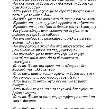
«Να κλείνουμε τη βρύση όταν πλένουμε τη βρύση και
όταν λουζόμαστε»
«Όταν βρέχει να μαζεύουμε το νερό της βροχής και να
ποτίζουμε τα λουλούδια»
«Να βάζουμε πολλά ρούχα στο πλυντήριο και όχι λίγα»
«Προσέχω να μην υπάρχουν διαρροές στα καζανάκια»
«Προσέχω να μην στάζουν οι βρύσες του σχολείου μας»
«Να γίνουν κέντρα ανακύκλωσης για να γίνεται το
μολυσμένο νερό ξανά καθαρό»
«Να μην παίζουμε το καλοκαίρι μπουγέλα, γιατί έτσι
χαλάμε πολύ νερό»
«Να μην ρίχνουμε σκουπίδια στις αποχετεύσεις, γιατί
βουλώνουν και μπορεί να πλημμυρίσουμε»
«Να μην πλένουμε τα πιάτα στο χέρι, για να μην
σπαταλάμε πολύ νερό. Να τα πλένουμε στο
πλυντήριο.»
«Όταν ποτίζουμε, δεν πρέπει να ποτίζουμε το ένα
λουλούδι για πολλά λεπτά!»
«Όταν κάνω μπάνιο, να μην αφήνω τη βρύση ανοιχτή.»
«Να χρησιμοποιώ όσο νερό μου χρειάζεται»
«Όταν πλένω το αυτοκίνητο, δεν αφήνω τη βρύση
ανοιχτή.»
«Όταν πλένω τα φρούτα ή τα λαχανικά, δεν αφήνω τη
βρύση ανοιχτή»
«Όταν ποτίζουμε τα φυτά, να μην αφήνουμε το νερό να
τρέχει άσκοπα»
«Όταν βάζω αφρόλουτρο στο μπάνιο, να μην αφήνω το