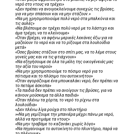
νερό στο ντους να τρέχει»
«Δεν πρέπει να ανοιγοκλείνουμε συνεχώς τις βρύσες,
για να μην σπάσουν και να μην στάζουν.»
«Να μη χρησιμοποιούμε πολύ νερό στα μπαλκόνια και
τις αυλές»
«Να βλέπουμε αν τρέχει πολύ νερό με το λάστιχο και
άμα τρέχει, να το κλείνουμε»
«Όταν βρέχει, να αφήνω μερικές λεκάνες έξω για να
μαζεύουν το νερό και να το ρίξουμε στα λουλούδια
μετά»
«Όσες βρύσες στάζουν στο σπίτι μας, να το λέμε στους
γονείς μας και να τις φτιάχνουν»
«Να εξηγήσουμε σε όλα τα μέλη της οικογένειάς μας
την αξία του νερού»
«Να μην χρησιμοποιούμε το πόσιμο νερό για το
πότισμα και το πλύσιμο του αυτοκινήτου»
«Όταν αγοράζουμε ένα μπουκαλάκι νερό, δεν πρέπει να
το πετάμε άσκοπα»
«Τα παιδιά δεν πρέπει να ανοίγουν τις βρύσες, για να
κάνουν μούσκεμα τα άλλα παιδιά»
«Όταν πλένω τα χόρτα, το νερό το ρίχνω στα
λουλούδια»
«Δεν πλένω λίγα ρούχα στο πλυντήριο
»«Να μη γεμίζουμε την μπανιέρα μέχρι πάνω με νερό,
αλλά να προτιμάμε τα ντους»
«Να μην τραβάμε το καζανάκι χωρίς λόγο»
«Να πηγαίνουμε το αυτοκίνητο στο πλυντήριο, παρά να
το πλένουμε»