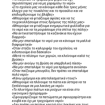
περισσότερες για να μη χαραμίσω το νερό»
«Στο σχολείο μας να κάνουμε κάθε δύο τρεις μήνες
έλεγχο για τις τουαλέτες και το προαύλιο και να
επιδιορθώνουμε τις βλάβες»
«Μπορούμε να φτιάξουμε αφίσες και να τις
τοιχοκολλήσουμε στους δρόμους της πόλης μας»
«Μπορούμε να φτιάξουμε ενημερωτικά φυλλάδια για
το νερό και να τα μοιράσουμε στα σπίτια της πόλης»
«Να αντικαταστήσουμε τα καζανάκια που έχουν
διαρροή»
«Να μην σπαταλάμε το νερό για να κάνουμε τα μαλλιά
διαφορετικά»
«Όταν στάζει το καλοριφέρ του σχολείου, να
ειδοποιούμε ένα δάσκαλο»
«Μετά το πλύσιμο των χεριών, να κλείνουμε καλά τις
βρύσες»
«Να μην ανοίγω τη βρύση σε υπερβολική πίεση»
«Να μην σπαταλάμε το νερό για πράγματα ανούσια»
«Όταν παίζουμε μπουγέλο, δεν πρέπει να σπαταλάμε
πολύ νερό»
«Κάνω γρήγορα και αποτελεσματικά ντους!»
«Μπορούμε να πλένουμε τα πιάτα και ύστερα να τα
ξεπλένουμε σε μια λεκάνη με νερό»
«Το πλυντήριο πιάτων και ρούχων να είναι στο
οικονομικό πρόγραμμα»
«Σφουγγαρίζουμε τα πατώματα με σφουγγαρίστρα και
κουβά και όχι με τρεχούμενο νερό»
«Δεν πρέπει να πετάμε χαρτιά στις λεκάνες και τους