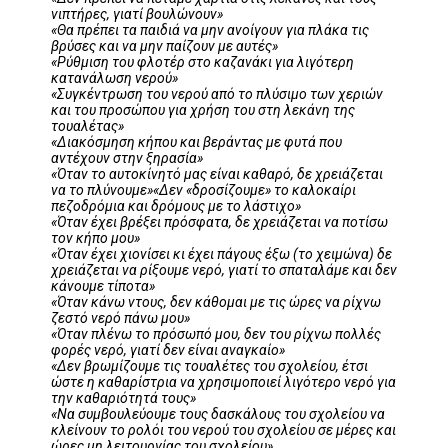
νιπτήρες, γιατί βουλώνουν»
«Θα πρέπει τα παιδιά να μην ανοίγουν για πλάκα τις
βρύσες και να μην παίζουν με αυτές»
«Ρύθμιση του φλοτέρ στο καζανάκι για λιγότερη
κατανάλωση νερού»
«Συγκέντρωση του νερού από το πλύσιμο των χεριών
και του προσώπου για χρήση του στη λεκάνη της
τουαλέτας»
«Διακόσμηση κήπου και βεράντας με φυτά που
αντέχουν στην ξηρασία»
«Όταν το αυτοκίνητό μας είναι καθαρό, δε χρειάζεται
να το πλύνουμε»«Δεν «δροσίζουμε» το καλοκαίρι
πεζοδρόμια και δρόμους με το λάστιχο»
«Όταν έχει βρέξει πρόσφατα, δε χρειάζεται να ποτίσω
τον κήπο μου»
«Όταν έχει χιονίσει κι έχει πάγους έξω (το χειμώνα) δε
χρειάζεται να ρίξουμε νερό, γιατί το σπαταλάμε και δεν
κάνουμε τίποτα»
«Όταν κάνω ντους, δεν κάθομαι με τις ώρες να ρίχνω
ζεστό νερό πάνω μου»
«Όταν πλένω το πρόσωπό μου, δεν του ρίχνω πολλές
φορές νερό, γιατί δεν είναι αναγκαίο»
«Δεν βρωμίζουμε τις τουαλέτες του σχολείου, έτσι
ώστε η καθαρίστρια να χρησιμοποιεί λιγότερο νερό για
την καθαριότητά τους»
«Να συμβουλεύουμε τους δασκάλους του σχολείου να
κλείνουν το ρολόι του νερού του σχολείου σε μέρες και
ώρες μη λειτουργίας του σχολείου»