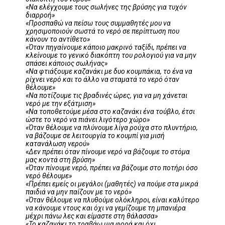
«Να ελέγχουμε τους σωλήνες της βρύσης για τυχόν
διαρροή»
«Προσπαθώ να πείσω τους συμμαθητές μου να
χρησιμοποιούν σωστά το νερό σε περίπτωση που
κάνουν το αντίθετο»
«Όταν πηγαίνουμε κάποιο μακρινό ταξίδι, πρέπει να
κλείνουμε το γενικό διακόπτη του ρολογιού για να μην
σπάσει κάποιος σωλήνας»
«Να φτιάξουμε καζανάκι με δυο κουμπάκια, το ένα να
ρίχνει νερό και το άλλο να σταματά το νερό όταν
θέλουμε»
«Να ποτίζουμε τις βραδινές ώρες, για να μη χάνεται
νερό με την εξάτμιση»
«Να τοποθετούμε μέσα στο καζανάκι ένα τούβλο, έτσι
ώστε το νερό να πιάνει λιγότερο χώρο»
«Όταν θέλουμε να πλύνουμε λίγα ρούχα στο πλυντήριο,
να βάζουμε σε λειτουργία το κουμπί για μισή
κατανάλωση νερού»
«Δεν πρέπει όταν πίνουμε νερό να βάζουμε το στόμα
μας κοντά στη βρύση»
«Όταν πίνουμε νερό, πρέπει να βάζουμε στο ποτήρι όσο
νερό θέλουμε»
«Πρέπει εμείς οι μεγάλοι (μαθητές) να πούμε στα μικρά
παιδιά να μην παίζουν με το νερό»
«Όταν θέλουμε να πλυθούμε ολόκληροι, είναι καλύτερο
να κάνουμε ντους και όχι να γεμίζουμε τη μπανιέρα
μέχρι πάνω λες και είμαστε στη θάλασσα»
«Το καζανάκι το τραβάω μια φορά και όχι