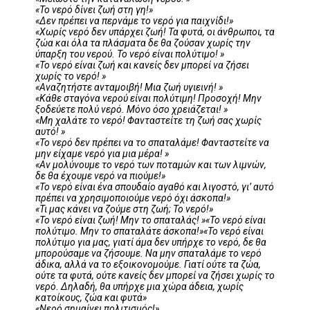
«Το νερό δίνει ζωή στη γη!»
«Δεν πρέπει να περνάμε το νερό για παιχνίδι!»
«Χωρίς νερό δεν υπάρχει ζωή! Τα φυτά, οι άνθρωποι, τα
ζώα και όλα τα πλάσματα δε θα ζούσαν χωρίς την
ύπαρξη του νερού. Το νερό είναι πολύτιμο! »
«Το νερό είναι ζωή και κανείς δεν μπορεί να ζήσει
χωρίς το νερό! »
«Αναζητήστε ανταμοιβή! Μια ζωή υγιεινή! »
«Κάθε σταγόνα νερού είναι πολύτιμη! Προσοχή! Μην
ξοδεύετε πολύ νερό. Μόνο όσο χρειάζεται! »
«Μη χαλάτε το νερό! Φανταστείτε τη ζωή σας χωρίς
αυτό! »
«Το νερό δεν πρέπει να το σπαταλάμε! Φανταστείτε να
μην είχαμε νερό για μια μέρα! »
«Αν μολύνουμε το νερό των ποταμών και των λιμνών,
δε θα έχουμε νερό να πιούμε!»
«Το νερό είναι ένα σπουδαίο αγαθό και λιγοστό, γι’ αυτό
πρέπει να χρησιμοποιούμε νερό όχι άσκοπα!»
«Τι μας κάνει να ζούμε στη ζωή; Το νερό!»
«Το νερό είναι ζωή! Μην το σπαταλάς! »«Το νερό είναι
πολύτιμο. Μην το σπαταλάτε άσκοπα!»«Το νερό είναι
πολύτιμο για μας, γιατί άμα δεν υπήρχε το νερό, δε θα
μπορούσαμε να ζήσουμε. Να μην σπαταλάμε το νερό
άδικα, αλλά να το εξοικονομούμε. Γιατί ούτε τα ζώα,
ούτε τα φυτά, ούτε κανείς δεν μπορεί να ζήσει χωρίς το
νερό. Δηλαδή, θα υπήρχε μια χώρα άδεια, χωρίς
κατοίκους, ζώα και φυτά»
«Νερό σημαίνει πολιτισμός!»