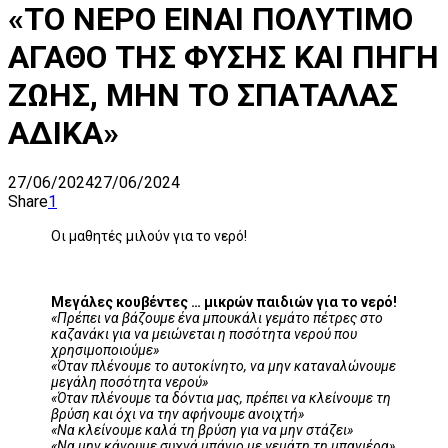
«ΤΟ ΝΕΡΟ ΕΙΝΑΙ ΠΟΛΥΤΙΜΟ
ΑΓΑΘΟ ΤΗΣ ΦΥΣΗΣ ΚΑΙ ΠΗΓΗ
ΖΩΗΣ, ΜΗΝ ΤΟ ΣΠΑΤΑΛΑΣ
ΑΔΙΚΑ»
27/06/2024
27/06/2024
Share
1
Οι μαθητές μιλούν για το νερό!
Μεγάλες κουβέντες … μικρών παιδιών για το νερό!
«Πρέπει να βάζουμε ένα μπουκάλι γεμάτο πέτρες στο
καζανάκι για να μειώνεται η ποσότητα νερού που
χρησιμοποιούμε»
«Όταν πλένουμε το αυτοκίνητο, να μην καταναλώνουμε
μεγάλη ποσότητα νερού»
«Όταν πλένουμε τα δόντια μας, πρέπει να κλείνουμε τη
βρύση και όχι να την αφήνουμε ανοιχτή»
«Να κλείνουμε καλά τη βρύση για να μην στάζει»
«Να μην κάνουμε συχνά μπάνιο με γεμάτη τη μπανιέρα»