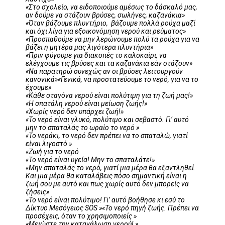
«Στο σχολείο, να ειδοποιούμε αμέσως το δάσκαλό μας,
αν δούμε να στάζουν βρύσες, σωλήνες, καζανάκια»
«Όταν βάζουμε πλυντήριο, βάζουμε πολλά ρούχα μαζί
και όχι λίγα για εξοικονόμηση νερού και ρεύματος»
«Προσπαθούμε να μην λερώνουμε πολύ τα ρούχα για να
βάζει η μητέρα μας λιγότερα πλυντήρια»
«Πριν φύγουμε για διακοπές το καλοκαίρι, να
ελέγχουμε τις βρύσες και τα καζανάκια εάν στάζουν»
«Να παρατηρώ συνεχώς αν οι βρύσες λειτουργούν
κανονικά»«Γενικά, να προστατεύουμε το νερό, για να το
έχουμε»
«Κάθε σταγόνα νερού είναι πολύτιμη για τη ζωή μας!»
«Η σπατάλη νερού είναι μείωση ζωής!»
«Χωρίς νερό δεν υπάρχει ζωή!»
«Το νερό είναι γλυκό, πολύτιμο και σεβαστό. Γι’ αυτό
μην το σπαταλάς το ωραίο το νερό »
«Το νεράκι, το νερό δεν πρέπει να το σπαταλώ, γιατί
είναι λιγοστό »
«Ζωή για το νερό
«Το νερό είναι υγεία! Μην το σπαταλάτε!»
«Μην σπαταλάς το νερό, γιατί μια μέρα θα εξαντληθεί.
Και μια μέρα θα καταλάβεις πόσο σημαντική είναι η
ζωή σου με αυτό και πως χωρίς αυτό δεν μπορείς να
ζήσεις»
«Το νερό είναι πολύτιμο! Γι’ αυτό βοήθησε κι εσύ το
Δίκτυο Μεσόγειος SOS »«Το νερό πηγή ζωής. Πρέπει να
προσέχεις, όταν το χρησιμοποιείς »
«Μειώστε την κατανάλωση νερού! »