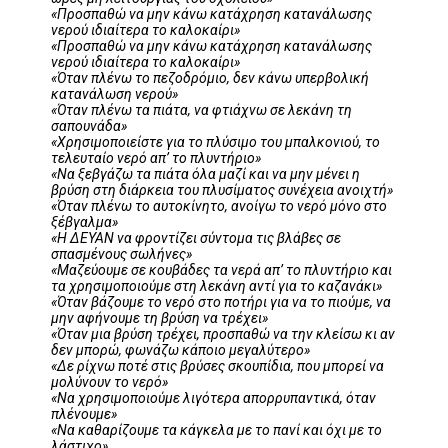
«Προσπαθώ να μην κάνω κατάχρηση κατανάλωσης
νερού ιδιαίτερα το καλοκαίρι»
«Προσπαθώ να μην κάνω κατάχρηση κατανάλωσης
νερού ιδιαίτερα το καλοκαίρι»
«Όταν πλένω το πεζοδρόμιο, δεν κάνω υπερβολική
κατανάλωση νερού»
«Όταν πλένω τα πιάτα, να φτιάχνω σε λεκάνη τη
σαπουνάδα»
«Χρησιμοποιείστε για το πλύσιμο του μπαλκονιού, το
τελευταίο νερό απ’ το πλυντήριο»
«Να ξεβγάζω τα πιάτα όλα μαζί και να μην μένει η
βρύση στη διάρκεια του πλυσίματος συνέχεια ανοιχτή»
«Όταν πλένω το αυτοκίνητο, ανοίγω το νερό μόνο στο
ξέβγαλμα»
«Η ΔΕΥΑΝ να φροντίζει σύντομα τις βλάβες σε
σπασμένους σωλήνες»
«Μαζεύουμε σε κουβάδες τα νερά απ’ το πλυντήριο και
τα χρησιμοποιούμε στη λεκάνη αντί για το καζανάκι»
«Όταν βάζουμε το νερό στο ποτήρι για να το πιούμε, να
μην αφήνουμε τη βρύση να τρέχει»
«Όταν μια βρύση τρέχει, προσπαθώ να την κλείσω κι αν
δεν μπορώ, φωνάζω κάποιο μεγαλύτερο»
«Δε ρίχνω ποτέ στις βρύσες σκουπίδια, που μπορεί να
μολύνουν το νερό»
«Να χρησιμοποιούμε λιγότερα απορρυπαντικά, όταν
πλένουμε»
«Να καθαρίζουμε τα κάγκελα με το πανί και όχι με το
λάστιχο»