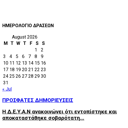
ΗΜΕΡΟΛΟΓΙΟ ΔΡΑΣΕΩΝ
August 2026
M
T
W
T
F
S
S
1
2
3
4
5
6
7
8
9
10
11
12
13
14
15
16
17
18
19
20
21
22
23
24
25
26
27
28
29
30
31
« Jul
ΠΡΟΣΦΑΤΕΣ ΔΗΜΟΡΙΕΥΣΕΙΣ
Η Δ.Ε.Υ.Α.Ν ανακοινώνει ότι εντοπίστηκε και
αποκαταστάθηκε σοβαρότατη...