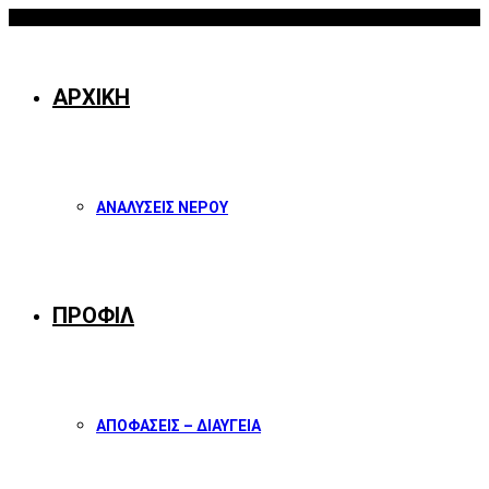
07/08/2026
Facebook
Twitter
Instagram
Youtube
ΑΡΧΙΚΗ
ΑΝΑΛΥΣΕΙΣ ΝΕΡΟΥ
ΠΡΟΦΙΛ
ΑΠΟΦΑΣΕΙΣ – ΔΙΑΥΓΕΙΑ