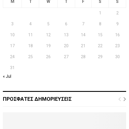
M
T
W
T
F
S
S
1
2
3
4
5
6
7
8
9
10
11
12
13
14
15
16
17
18
19
20
21
22
23
24
25
26
27
28
29
30
31
« Jul
ΠΡΟΣΦΑΤΕΣ ΔΗΜΟΡΙΕΥΣΕΙΣ