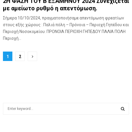
2Η ΦΑΣΗ ΤΟΥ Β ΕΞΑΜΗΝΟΥ 2024 Συνεχίζεται
με αμείωτο ρυθμό η απεντόμωση.
Σήμερα 10/10/2024, πραγματοποιήσαμε απεντόμωση φρεατίων
στους εξής χώρους : Παλιά πόλη – Πρόνοια – Περιοχή Γηπέδου και
Περιοχή Νοσοκομείου. ΠΡΟΝΟΙΑ ΠΕΡΙΟΧΗ ΓΗΠΕΔΟΥ ΠΑΛΙΑ ΠΟΛΗ
Περιοχή...
Posts
1
2
pagination
S
e
a
S
r
c