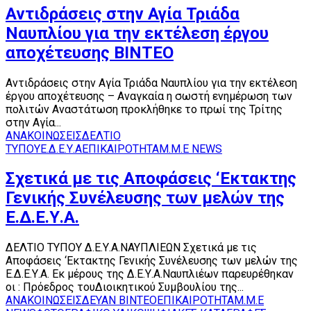
Αντιδράσεις στην Αγία Τριάδα
Ναυπλίου για την εκτέλεση έργου
αποχέτευσης BINTEO
Αντιδράσεις στην Αγία Τριάδα Ναυπλίου για την εκτέλεση
έργου αποχέτευσης – Αναγκαία η σωστή ενημέρωση των
πολιτών Αναστάτωση προκλήθηκε το πρωί της Τρίτης
στην Αγία...
ΑΝΑΚΟΙΝΩΣΕΙΣ
ΔΕΛΤΙΟ
ΤΥΠΟΥ
Ε.Δ.Ε.Υ.Α
ΕΠΙΚΑΙΡΟΤΗΤΑ
Μ.Μ.Ε NEWS
Σχετικά με τις Αποφάσεις ‘Εκτακτης
Γενικής Συνέλευσης των μελών της
Ε.Δ.Ε.Υ.Α.
ΔΕΛΤΙΟ ΤΥΠΟΥ Δ.Ε.Υ.Α.ΝΑΥΠΛΙΕΩΝ Σχετικά με τις
Αποφάσεις ‘Εκτακτης Γενικής Συνέλευσης των μελών της
Ε.Δ.Ε.Υ.Α. Εκ μέρους της Δ.Ε.Υ.Α.Ναυπλιέων παρευρέθηκαν
οι : Πρόεδρος τουΔιοικητικού Συμβουλίου της...
ΑΝΑΚΟΙΝΩΣΕΙΣ
ΔΕΥΑΝ ΒΙΝΤΕΟ
ΕΠΙΚΑΙΡΟΤΗΤΑ
Μ.Μ.Ε