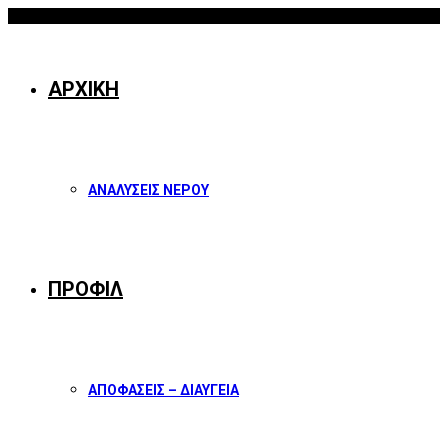
10/08/2026
Facebook
Twitter
Instagram
Youtube
ΑΡΧΙΚΗ
ΑΝΑΛΥΣΕΙΣ ΝΕΡΟΥ
ΠΡΟΦΙΛ
ΑΠΟΦΑΣΕΙΣ – ΔΙΑΥΓΕΙΑ