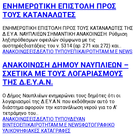
ΕΝΗΜΕΡΩΤΙΚΗ ΕΠΙΣΤΟΛΗ ΠΡΟΣ
ΤΟΥΣ ΚΑΤΑΝΑΛΩΤΕΣ
ΕΝΗΜΕΡΩΤΙΚΗ ΕΠΙΣΤΟΛΗ ΠΡΟΣ ΤΟΥΣ ΚΑΤΑΝΑΛΩΤΕΣ ΤΗΣ
Δ.Ε.Υ.Α. ΝΑΥΠΛΙΕΩΝ ΣΗΜΑΝΤΙΚΗ ΑΝΑΚΟΙΝΩΣΗ: Ρύθμιση
ληξιπρόθεσμων οφειλών σύμφωνα με τις
αυστηρέςδιατάξεις του ν. 5314 (αρ. 271 και 272) και...
ΑΝΑΚΟΙΝΩΣΕΙΣ
ΔΕΛΤΙΟ ΤΥΠΟΥ
ΕΠΙΚΑΙΡΟΤΗΤΑ
Μ.Μ.Ε NEWS
ΑΝΑΚΟΙΝΩΣΗ ΔΗΜΟΥ ΝΑΥΠΛΙΕΩΝ –
ΣΧΕΤΙΚΑ ΜΕ ΤΟΥΣ ΛΟΓΑΡΙΑΣΜΟΥΣ
ΤΗΣ Δ.Ε.Υ.Α.Ν.
Ο Δήμος Ναυπλιέων ενημερώνει τους δημότες ότι οι
λογαριασμοί της Δ.Ε.Υ.Α.Ν. που εκδόθηκαν αυτό το
διάστημα αφορούν την κατανάλωση νερού για το Α’
τετράμηνο του...
ΑΝΑΚΟΙΝΩΣΕΙΣ
ΔΕΛΤΙΟ ΤΥΠΟΥ
ΔΕΥΑΝ
ΒΙΝΤΕΟ
ΕΠΙΚΑΙΡΟΤΗΤΑ
Μ.Μ.Ε NEWS
ΦΩΤΟΓΡΑΦΙΚΟ
ΥΛΙΚΟ
ΨΗΦΙΑΚΕΣ ΚΑΤΑΓΡΑΦΕΣ