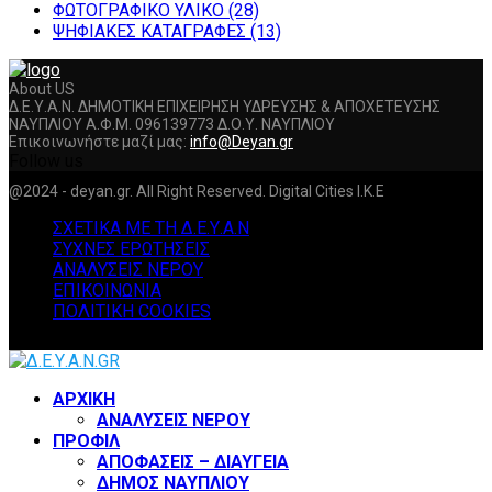
ΦΩΤΟΓΡΑΦΙΚΟ ΥΛΙΚΟ
(28)
ΨΗΦΙΑΚΕΣ ΚΑΤΑΓΡΑΦΕΣ
(13)
About US
Δ.Ε.Υ.Α.Ν. ΔΗΜΟΤΙΚΗ ΕΠΙΧΕΙΡΗΣΗ ΥΔΡΕΥΣΗΣ & ΑΠΟΧΕΤΕΥΣΗΣ
ΝΑΥΠΛΙΟΥ Α.Φ.Μ. 096139773 Δ.Ο.Υ. ΝΑΥΠΛΙΟΥ
Επικοινωνήστε μαζί μας:
info@Deyan.gr
Follow us
Facebook
Twitter
Instagram
Youtube
@2024 - deyan.gr. All Right Reserved. Digital Cities I.K.E
ΣΧΕΤΙΚΑ ΜΕ ΤΗ Δ.Ε.Υ.Α.Ν
ΣΥΧΝΕΣ ΕΡΩΤΗΣΕΙΣ
ΑΝΑΛΥΣΕΙΣ ΝΕΡΟΥ
ΕΠΙΚΟΙΝΩΝΙΑ
ΠΟΛΙΤΙΚΗ COOKIES
Facebook
Twitter
Instagram
Youtube
ΑΡΧΙΚΗ
ΑΝΑΛΥΣΕΙΣ ΝΕΡΟΥ
ΠΡΟΦΙΛ
ΑΠΟΦΑΣΕΙΣ – ΔΙΑΥΓΕΙΑ
ΔΗΜΟΣ ΝΑΥΠΛΙΟΥ