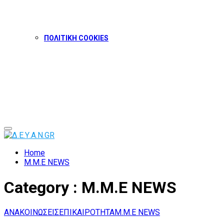
ΠΟΛΙΤΙΚΗ COOKIES
Facebook
Twitter
Instagram
Youtube
Primary
Menu
Home
Μ.Μ.Ε NEWS
Category : Μ.Μ.Ε NEWS
ΑΝΑΚΟΙΝΩΣΕΙΣ
ΕΠΙΚΑΙΡΟΤΗΤΑ
Μ.Μ.Ε NEWS