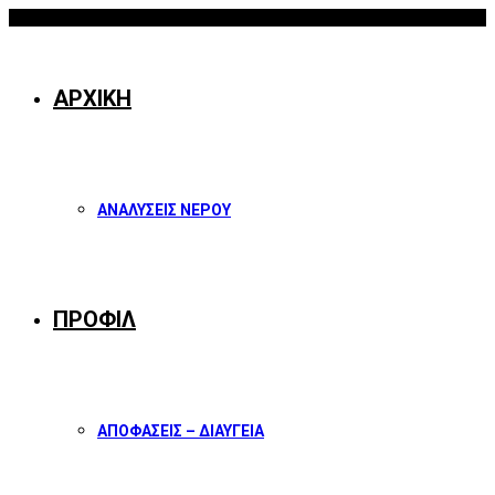
08/08/2026
Facebook
Twitter
Instagram
Youtube
ΑΡΧΙΚΗ
ΑΝΑΛΥΣΕΙΣ ΝΕΡΟΥ
ΠΡΟΦΙΛ
ΑΠΟΦΑΣΕΙΣ – ΔΙΑΥΓΕΙΑ