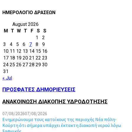
ΗΜΕΡΟΛΟΓΙΟ ΔΡΑΣΕΩΝ
August 2026
M
T
W
T
F
S
S
1
2
3
4
5
6
7
8
9
10
11
12
13
14
15
16
17
18
19
20
21
22
23
24
25
26
27
28
29
30
31
« Jul
ΠΡΟΣΦΑΤΕΣ ΔΗΜΟΡΙΕΥΣΕΙΣ
ΑΝΑΚΟΙΝΩΣΗ ΔΙΑΚΟΠΗΣ ΥΔΡΟΔΟΤΗΣΗΣ
07/08/2026
07/08/2026
Ενημερώνουμε τους κατοίκους της περιοχής Νέα πόλη-
Κούρτη ότι σήμερα υπάρχει έκτακτη διακοπή νερού λόγω
ξαφνικής...