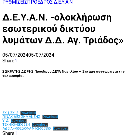
ΡΥΘΜΙΣΕΙΣ
ΠΡΟΕΔΡΟΣ Δ.Ε.Υ.Α.Ν
Δ.Ε.Υ.Α.Ν. -ολοκλήρωση
εσωτερικού δικτύου
λυμάτων Δ.Δ. Αγ. Τριάδος»
05/07/2024
05/07/2024
Share
1
ΣΩΚΡΑΤΗΣ ΔΩΡΗΣ Πρόεδρος ΔΕΥΑ Ναυπλίου – Ζητάμε συγνώμη για την
ταλαιπωρία .
ΣΧ.1-ΣΧ.-2
Download
ΠΙΝΑΚΙΔΕΣ-ΣΗΜΑΝΣΗΣ
Download
Υ_Δ
Download
ΤΕΧΝΙΚΗ-ΕΚΘΕΣΗ
Download
ΑΔΕΙΑ-Ψ552ΩΚΦ-ΛΦΗ-2-555555
Download
Share
1