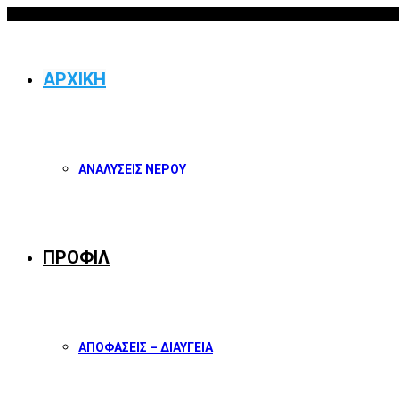
06/08/2026
Facebook
Twitter
Instagram
Youtube
ΑΡΧΙΚΗ
ΑΝΑΛΥΣΕΙΣ ΝΕΡΟΥ
ΠΡΟΦΙΛ
ΑΠΟΦΑΣΕΙΣ – ΔΙΑΥΓΕΙΑ