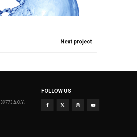
Next project
FOLLOW US
39773 Δ.Ο.Υ.