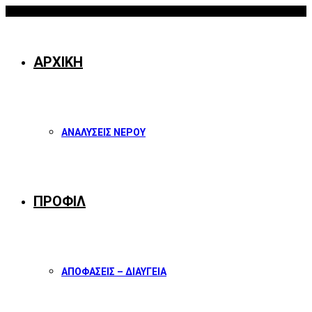
07/08/2026
Facebook
Twitter
Instagram
Youtube
ΑΡΧΙΚΗ
ΑΝΑΛΥΣΕΙΣ ΝΕΡΟΥ
ΠΡΟΦΙΛ
ΑΠΟΦΑΣΕΙΣ – ΔΙΑΥΓΕΙΑ