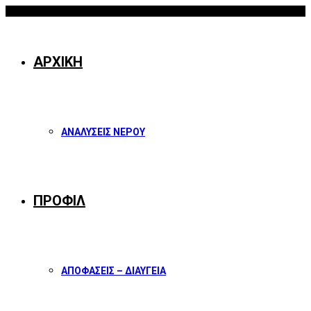
08/08/2026
Facebook
Twitter
Instagram
Youtube
ΑΡΧΙΚΗ
ΑΝΑΛΥΣΕΙΣ ΝΕΡΟΥ
ΠΡΟΦΙΛ
ΑΠΟΦΑΣΕΙΣ – ΔΙΑΥΓΕΙΑ