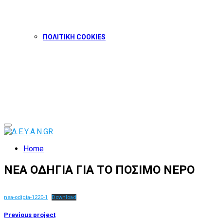
ΠΟΛΙΤΙΚΗ COOKIES
Facebook
Twitter
Instagram
Youtube
Primary
Menu
Home
ΝΕΑ ΟΔΗΓΙΑ ΓΙΑ ΤΟ ΠΟΣΙΜΟ ΝΕΡΟ
nea-odigia-1220-1
Download
Previous project