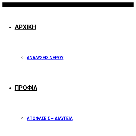
07/08/2026
Facebook
Twitter
Instagram
Youtube
ΑΡΧΙΚΗ
ΑΝΑΛΥΣΕΙΣ ΝΕΡΟΥ
ΠΡΟΦΙΛ
ΑΠΟΦΑΣΕΙΣ – ΔΙΑΥΓΕΙΑ