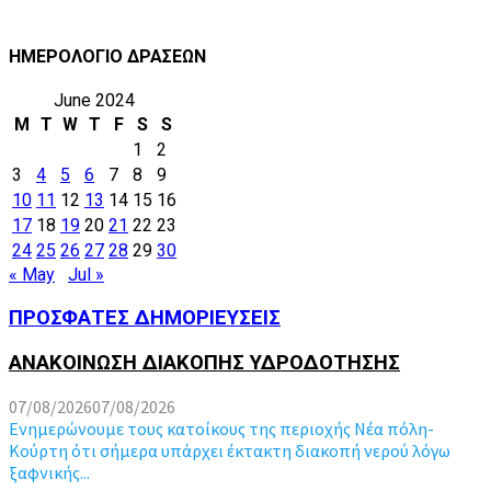
ΗΜΕΡΟΛΟΓΙΟ ΔΡΑΣΕΩΝ
June 2024
M
T
W
T
F
S
S
1
2
3
4
5
6
7
8
9
10
11
12
13
14
15
16
17
18
19
20
21
22
23
24
25
26
27
28
29
30
« May
Jul »
ΠΡΟΣΦΑΤΕΣ ΔΗΜΟΡΙΕΥΣΕΙΣ
ΑΝΑΚΟΙΝΩΣΗ ΔΙΑΚΟΠΗΣ ΥΔΡΟΔΟΤΗΣΗΣ
07/08/2026
07/08/2026
Ενημερώνουμε τους κατοίκους της περιοχής Νέα πόλη-
Κούρτη ότι σήμερα υπάρχει έκτακτη διακοπή νερού λόγω
ξαφνικής...