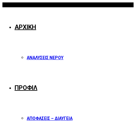
08/08/2026
Facebook
Twitter
Instagram
Youtube
ΑΡΧΙΚΗ
ΑΝΑΛΥΣΕΙΣ ΝΕΡΟΥ
ΠΡΟΦΙΛ
ΑΠΟΦΑΣΕΙΣ – ΔΙΑΥΓΕΙΑ