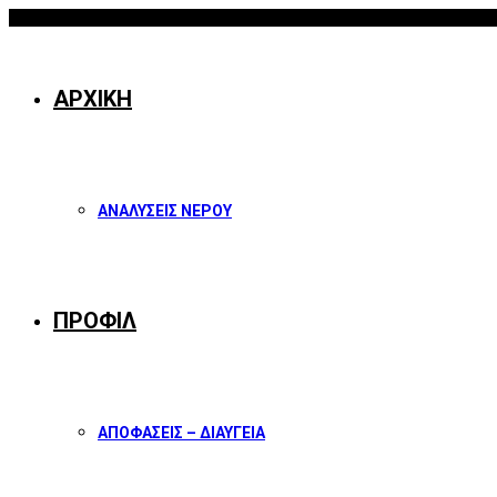
08/08/2026
Facebook
Twitter
Instagram
Youtube
ΑΡΧΙΚΗ
ΑΝΑΛΥΣΕΙΣ ΝΕΡΟΥ
ΠΡΟΦΙΛ
ΑΠΟΦΑΣΕΙΣ – ΔΙΑΥΓΕΙΑ