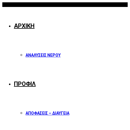
08/08/2026
Facebook
Twitter
Instagram
Youtube
ΑΡΧΙΚΗ
ΑΝΑΛΥΣΕΙΣ ΝΕΡΟΥ
ΠΡΟΦΙΛ
ΑΠΟΦΑΣΕΙΣ – ΔΙΑΥΓΕΙΑ