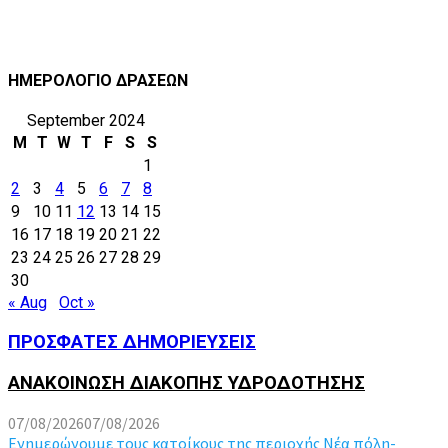
ΗΜΕΡΟΛΟΓΙΟ ΔΡΑΣΕΩΝ
September 2024
M
T
W
T
F
S
S
1
2
3
4
5
6
7
8
9
10
11
12
13
14
15
16
17
18
19
20
21
22
23
24
25
26
27
28
29
30
« Aug
Oct »
ΠΡΟΣΦΑΤΕΣ ΔΗΜΟΡΙΕΥΣΕΙΣ
ΑΝΑΚΟΙΝΩΣΗ ΔΙΑΚΟΠΗΣ ΥΔΡΟΔΟΤΗΣΗΣ
07/08/2026
07/08/2026
Ενημερώνουμε τους κατοίκους της περιοχής Νέα πόλη-