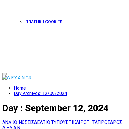
ΠΟΛΙΤΙΚΗ COOKIES
Facebook
Twitter
Instagram
Youtube
Primary
Menu
Home
Day Archives: 12/09/2024
Day : September 12, 2024
ΑΝΑΚΟΙΝΩΣΕΙΣ
ΔΕΛΤΙΟ ΤΥΠΟΥ
ΕΠΙΚΑΙΡΟΤΗΤΑ
ΠΡΟΕΔΡΟΣ
Δ.Ε.Υ.Α.Ν