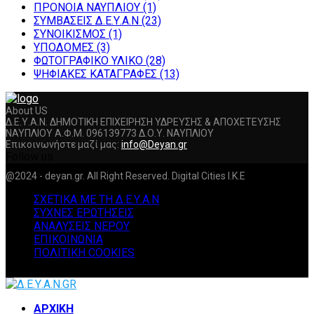
ΠΡΟΝΟΙΑ ΝΑΥΠΛΙΟΥ
(1)
ΣΥΜΒΑΣΕΙΣ Δ.Ε.Υ.Α.Ν
(23)
ΣΥΝΟΙΚΙΣΜΟΣ
(1)
ΥΠΟΔΟΜΕΣ
(3)
ΦΩΤΟΓΡΑΦΙΚΟ ΥΛΙΚΟ
(28)
ΨΗΦΙΑΚΕΣ ΚΑΤΑΓΡΑΦΕΣ
(13)
About US
Δ.Ε.Υ.Α.Ν. ΔΗΜΟΤΙΚΗ ΕΠΙΧΕΙΡΗΣΗ ΥΔΡΕΥΣΗΣ & ΑΠΟΧΕΤΕΥΣΗΣ
ΝΑΥΠΛΙΟΥ Α.Φ.Μ. 096139773 Δ.Ο.Υ. ΝΑΥΠΛΙΟΥ
Επικοινωνήστε μαζί μας:
info@Deyan.gr
Follow us
Facebook
Twitter
Instagram
Youtube
@2024 - deyan.gr. All Right Reserved. Digital Cities I.K.E
ΣΧΕΤΙΚΑ ΜΕ ΤΗ Δ.Ε.Υ.Α.Ν
ΣΥΧΝΕΣ ΕΡΩΤΗΣΕΙΣ
ΑΝΑΛΥΣΕΙΣ ΝΕΡΟΥ
ΕΠΙΚΟΙΝΩΝΙΑ
ΠΟΛΙΤΙΚΗ COOKIES
Facebook
Twitter
Instagram
Youtube
ΑΡΧΙΚΗ