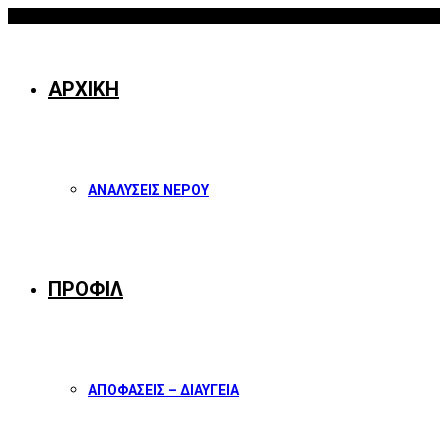
09/08/2026
Facebook
Twitter
Instagram
Youtube
ΑΡΧΙΚΗ
ΑΝΑΛΥΣΕΙΣ ΝΕΡΟΥ
ΠΡΟΦΙΛ
ΑΠΟΦΑΣΕΙΣ – ΔΙΑΥΓΕΙΑ