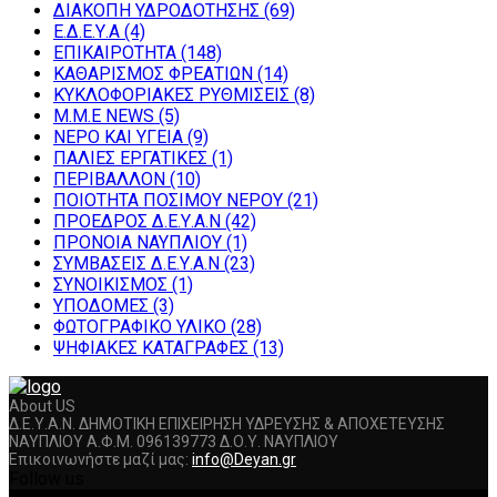
ΔΙΑΚΟΠΗ ΥΔΡΟΔΟΤΗΣΗΣ
(69)
Ε.Δ.Ε.Υ.Α
(4)
ΕΠΙΚΑΙΡΟΤΗΤΑ
(148)
ΚΑΘΑΡΙΣΜΟΣ ΦΡΕΑΤΙΩΝ
(14)
ΚΥΚΛΟΦΟΡΙΑΚΕΣ ΡΥΘΜΙΣΕΙΣ
(8)
Μ.Μ.Ε NEWS
(5)
ΝΕΡΟ ΚΑΙ ΥΓΕΙΑ
(9)
ΠΑΛΙΕΣ ΕΡΓΑΤΙΚΕΣ
(1)
ΠΕΡΙΒΑΛΛΟΝ
(10)
ΠΟΙΟΤΗΤΑ ΠΟΣΙΜΟΥ ΝΕΡΟΥ
(21)
ΠΡΟΕΔΡΟΣ Δ.Ε.Υ.Α.Ν
(42)
ΠΡΟΝΟΙΑ ΝΑΥΠΛΙΟΥ
(1)
ΣΥΜΒΑΣΕΙΣ Δ.Ε.Υ.Α.Ν
(23)
ΣΥΝΟΙΚΙΣΜΟΣ
(1)
ΥΠΟΔΟΜΕΣ
(3)
ΦΩΤΟΓΡΑΦΙΚΟ ΥΛΙΚΟ
(28)
ΨΗΦΙΑΚΕΣ ΚΑΤΑΓΡΑΦΕΣ
(13)
About US
Δ.Ε.Υ.Α.Ν. ΔΗΜΟΤΙΚΗ ΕΠΙΧΕΙΡΗΣΗ ΥΔΡΕΥΣΗΣ & ΑΠΟΧΕΤΕΥΣΗΣ
ΝΑΥΠΛΙΟΥ Α.Φ.Μ. 096139773 Δ.Ο.Υ. ΝΑΥΠΛΙΟΥ
Επικοινωνήστε μαζί μας:
info@Deyan.gr
Follow us