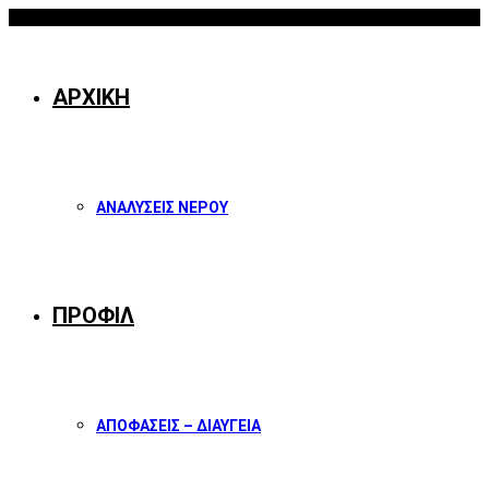
09/08/2026
Facebook
Twitter
Instagram
Youtube
ΑΡΧΙΚΗ
ΑΝΑΛΥΣΕΙΣ ΝΕΡΟΥ
ΠΡΟΦΙΛ
ΑΠΟΦΑΣΕΙΣ – ΔΙΑΥΓΕΙΑ