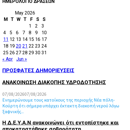
ΗΜΕΡΟΛΟΓΙΟ ΔΡΑΣΕΩΝ
May 2026
M
T
W
T
F
S
S
1
2
3
4
5
6
7
8
9
10
11
12
13
14
15
16
17
18
19
20
21
22
23
24
25
26
27
28
29
30
31
« Apr
Jun »
ΠΡΟΣΦΑΤΕΣ ΔΗΜΟΡΙΕΥΣΕΙΣ
ΑΝΑΚΟΙΝΩΣΗ ΔΙΑΚΟΠΗΣ ΥΔΡΟΔΟΤΗΣΗΣ
07/08/2026
07/08/2026
Ενημερώνουμε τους κατοίκους της περιοχής Νέα πόλη-
Κούρτη ότι σήμερα υπάρχει έκτακτη διακοπή νερού λόγω
ξαφνικής...
Η Δ.Ε.Υ.Α.Ν ανακοινώνει ότι εντοπίστηκε και
αποκαταστάθηκε σοβαρότατη...