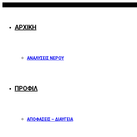
06/08/2026
Facebook
Twitter
Instagram
Youtube
ΑΡΧΙΚΗ
ΑΝΑΛΥΣΕΙΣ ΝΕΡΟΥ
ΠΡΟΦΙΛ
ΑΠΟΦΑΣΕΙΣ – ΔΙΑΥΓΕΙΑ